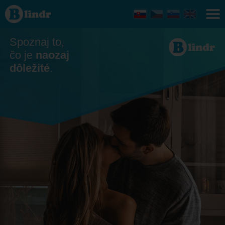
Zoznamka
- On
hľadá ju
Spoznaj to,
čo je
naozaj
dôležité
.