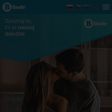
Zoznamka
- On
hľadá ju
Spoznaj to,
čo je
naozaj
dôležité
.