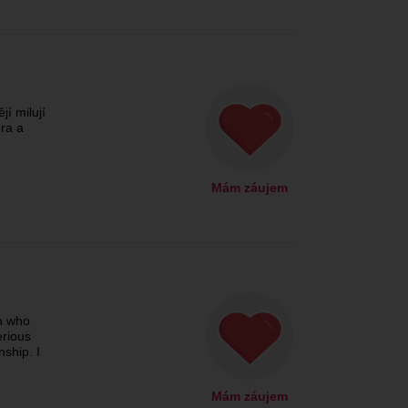
jí milují
éra a
Mám záujem
n who
erious
ship. I
Mám záujem