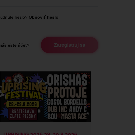
udnuté heslo?
Obnoviť heslo
Zaregistruj sa
áš ešte účet?