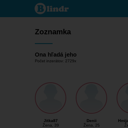
Zoznamka
- Ona
hľadá
jeho
Zoznamka
Ona hľadá jeho
Počet inzerátov: 2729x
Jitka87
Denii
Hmi
Žena
, 39
Žena
, 25
Ž