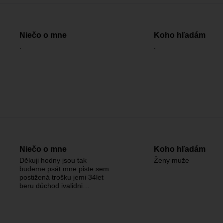
Niečo o mne
Koho hľadám
.
.
Niečo o mne
Koho hľadám
Děkuji hodny jsou tak
Ženy muže
budeme psát mne piste sem
postižená trošku jemi 34let
beru důchod ivalidni…