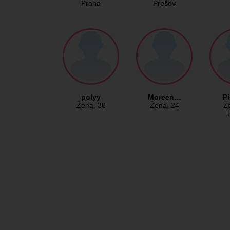
Praha
Prešov
polyy
Moreen…
P
Žena
, 38
Žena
, 24
Ž