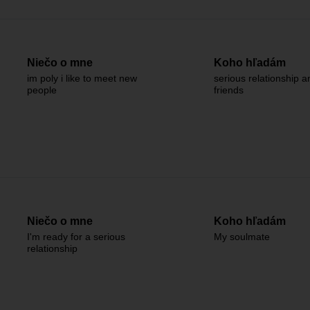
Niečo o mne
Koho hľadám
im poly i like to meet new
serious relationship 
people
friends
Niečo o mne
Koho hľadám
I'm ready for a serious
My soulmate
relationship