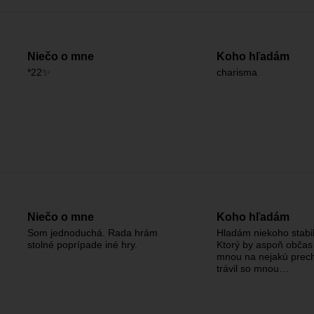
Niečo o mne
Koho hľadám
*22✨
charisma
Niečo o mne
Koho hľadám
Som jednoduchá. Rada hrám
Hladám niekoho stabi
stolné poprípade iné hry.
Ktorý by aspoň občas 
mnou na nejakú prec
trávil so mnou…