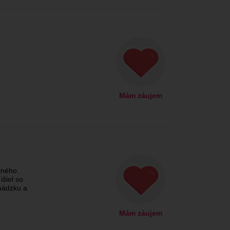
Mám záujem
lného.
išiel so
hádzku a
Mám záujem