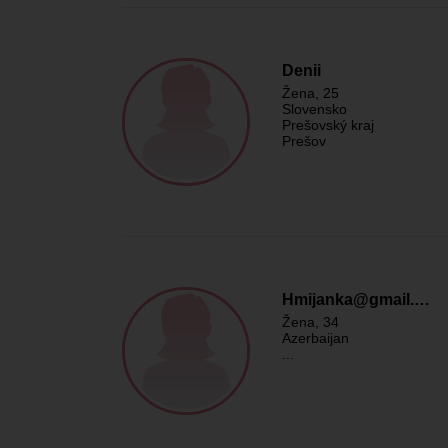
Denii
Žena
, 25
Slovensko
Prešovský kraj
Prešov
Hmijanka@gmail.…
Žena
, 34
Azerbaijan
...