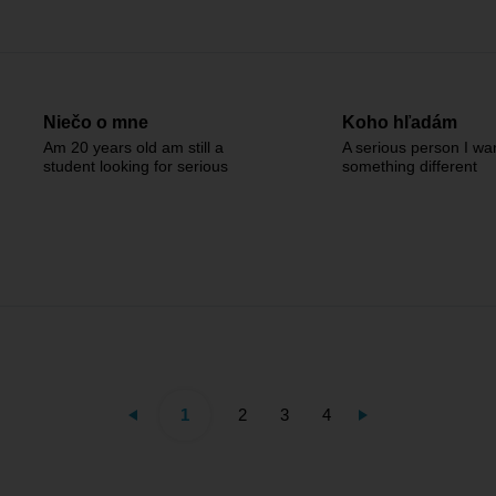
Niečo o mne
Koho hľadám
Am 20 years old am still a
A serious person I wa
student looking for serious
something different
1
2
3
4