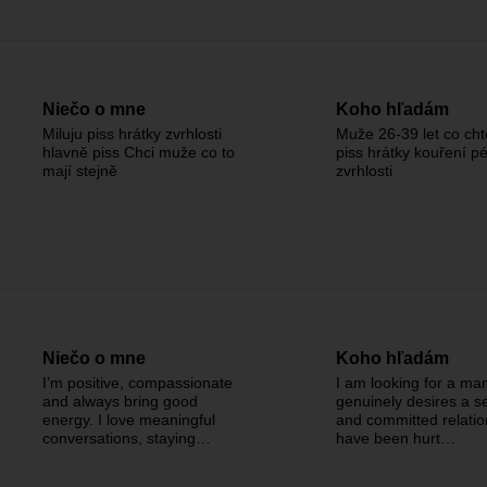
Niečo o mne
Koho hľadám
Miluju piss hrátky zvrhlosti
Muže 26-39 let co chtě
hlavně piss Chci muže co to
piss hrátky kouření p
mají stejně
zvrhlosti
Niečo o mne
Koho hľadám
I’m positive, compassionate
I am looking for a ma
and always bring good
genuinely desires a s
energy. I love meaningful
and committed relation
conversations, staying…
have been hurt…