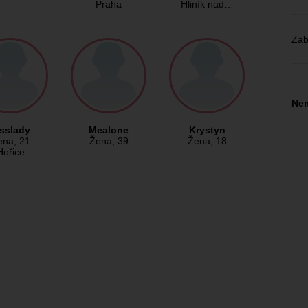
Praha
Hliník nad…
Zab
Nem
isslady
Mealone
Krystyn
ena
, 21
Žena
, 39
Žena
, 18
Hořice