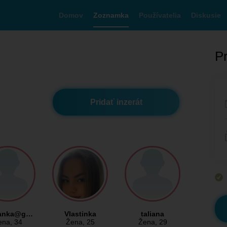
Domov
Zoznamka
Používatelia
Diskusie
Pr
Pridať inzerát
janka@g…
Vlastinka
taliana
ena
, 34
Žena
, 25
Žena
, 29