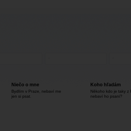
Niečo o mne
Koho hľadám
Bydlím v Praze, nebaví me
Někoho kdo je taky z 
jen si psat.
nebaví ho psani?