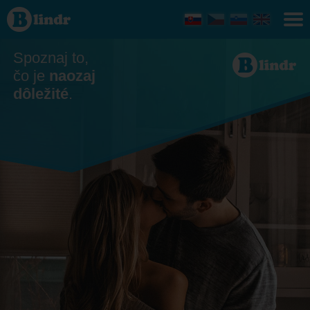
Zoznamka
- Ona
hľadá
jeho
Spoznaj to,
čo je
naozaj
dôležité
.