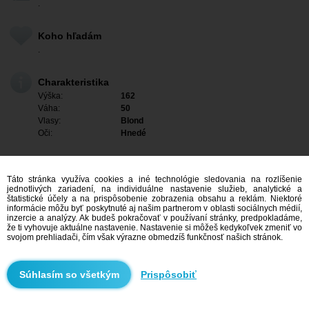
.
Koho hľadám
.
Charakteristika
Výška:
162
Váha:
50
Vlasy:
Blond
Oči:
Hnedé
Táto stránka využíva cookies a iné technológie sledovania na rozlíšenie
jednotlivých zariadení, na individuálne nastavenie služieb, analytické a
štatistické účely a na prispôsobenie zobrazenia obsahu a reklám. Niektoré
informácie môžu byť poskytnuté aj našim partnerom v oblasti sociálnych médií,
inzercie a analýzy. Ak budeš pokračovať v používaní stránky, predpokladáme,
že ti vyhovuje aktuálne nastavenie. Nastavenie si môžeš kedykoľvek zmeniť vo
svojom prehliadači, čím však výrazne obmedzíš funkčnosť našich stránok.
Mám záujem
Prispôsobiť