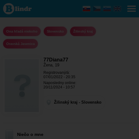
77Diana77
- Ona
hľadá
niekoho
Žilinský
kraj -
Ona hľadá niekoho
Slovensko
Žilinský kraj
Oravská
Jasenica
Oravská Jasenica
77Diana77
Žena, 19
Registrovaný/á:
07/01/2022 - 20:35
Naposledny online:
20/11/2024 - 10:57
Žilinský kraj - Slovensko
Niečo o mne