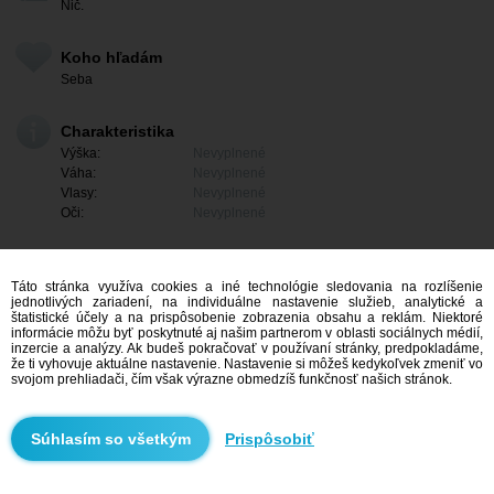
Nič.
Koho hľadám
Seba
Charakteristika
Výška:
Nevyplnené
Váha:
Nevyplnené
Vlasy:
Nevyplnené
Oči:
Nevyplnené
Táto stránka využíva cookies a iné technológie sledovania na rozlíšenie
jednotlivých zariadení, na individuálne nastavenie služieb, analytické a
štatistické účely a na prispôsobenie zobrazenia obsahu a reklám. Niektoré
informácie môžu byť poskytnuté aj našim partnerom v oblasti sociálnych médií,
inzercie a analýzy. Ak budeš pokračovať v používaní stránky, predpokladáme,
že ti vyhovuje aktuálne nastavenie. Nastavenie si môžeš kedykoľvek zmeniť vo
svojom prehliadači, čím však výrazne obmedzíš funkčnosť našich stránok.
Mám záujem
Prispôsobiť