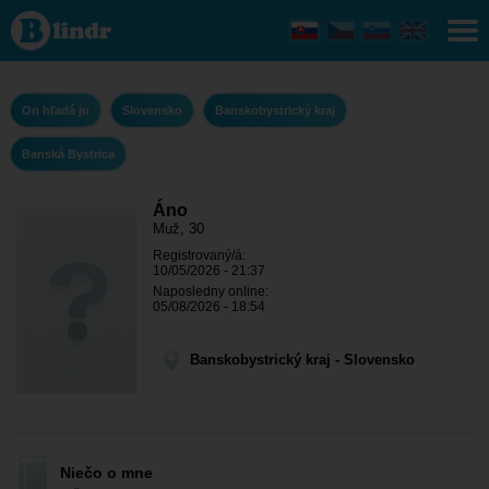
Áno - On hľadá
ju
Banskobystrický
kraj - Banská
Bystrica
On hľadá ju
Slovensko
Banskobystrický kraj
Banská Bystrica
Áno
Muž, 30
Registrovaný/á:
10/05/2026 - 21:37
Naposledny online:
05/08/2026 - 18:54
Banskobystrický kraj - Slovensko
Niečo o mne