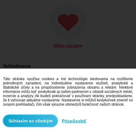
Mám záujem
Vyhľadávanie
On hľadá ju: Muži, 24
Táto stránka využíva cookies a iné technológie sledovania na rozlíšenie
On hľadá ju: Muži, 24 - Česko
jednotlivých zariadení, na individuálne nastavenie služieb, analytické a
On hľadá ju: Muži, 24 - Hlavní město Praha
štatistické účely a na prispôsobenie zobrazenia obsahu a reklám. Niektoré
On hľadá ju: Muži, 24 - Praha
informácie môžu byť poskytnuté aj našim partnerom v oblasti sociálnych médií,
inzercie a analýzy. Ak budeš pokračovať v používaní stránky, predpokladáme,
Zoznamka Česko
že ti vyhovuje aktuálne nastavenie. Nastavenie si môžeš kedykoľvek zmeniť vo
Zoznamka Hlavní město Praha
svojom prehliadači, čím však výrazne obmedzíš funkčnosť našich stránok.
Zoznamka Praha
Prispôsobiť
Odporúčame