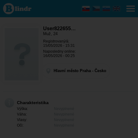
User822655009
- On hľadá
niekoho Hlavní
město Praha -
Praha
User822655…
Muž, 24
Registrovaný/á:
15/05/2026 - 15:31
Naposledny online:
16/05/2026 - 00:25
Hlavní město Praha - Česko
Charakteristika
Výška:
Nevyplnené
Váha:
Nevyplnené
Vlasy:
Nevyplnené
Oči:
Nevyplnené