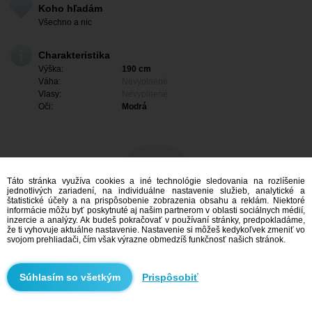
Koho hľadám
Všechno a nic
Charakteristika
Výška:
190 cm
Váha:
Nevyplnené
Vlasy:
Nevyplnené
Oči:
Modrá
Táto stránka využíva cookies a iné technológie sledovania na rozlíšenie
jednotlivých zariadení, na individuálne nastavenie služieb, analytické a
štatistické účely a na prispôsobenie zobrazenia obsahu a reklám. Niektoré
informácie môžu byť poskytnuté aj našim partnerom v oblasti sociálnych médií,
inzercie a analýzy. Ak budeš pokračovať v používaní stránky, predpokladáme,
že ti vyhovuje aktuálne nastavenie. Nastavenie si môžeš kedykoľvek zmeniť vo
svojom prehliadači, čím však výrazne obmedzíš funkčnosť našich stránok.
Mám záujem
Prispôsobiť
Vyhľadávanie