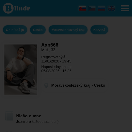
Axn666 - On
hľadá ju
Moravskoslezský
kraj - Karviná
On hľadá ju
Česko
Moravskoslezský kraj
Karviná
Axn666
Muž, 32
Registrovaný/á:
11/01/2020 - 19:45
Naposledny online:
05/08/2026 - 15:36
Moravskoslezský kraj - Česko
Niečo o mne
Jsem pro každou srandu ;)