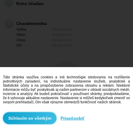
Koho hľadám
.
Charakteristika
Výška:
Nevyplnené
Váha:
Nevyplnené
Vlasy:
Nevyplnené
Oči:
Nevyplnené
Táto stránka využíva cookies a iné technológie sledovania na rozlíšenie
jednotlivých zariadení, na individuálne nastavenie služieb, analytické a
štatistické účely a na prispôsobenie zobrazenia obsahu a reklám. Niektoré
informácie môžu byť poskytnuté aj našim partnerom v oblasti sociálnych médií,
inzercie a analýzy. Ak budeš pokračovať v používaní stránky, predpokladáme,
že ti vyhovuje aktuálne nastavenie. Nastavenie si môžeš kedykoľvek zmeniť vo
svojom prehliadači, čím však výrazne obmedzíš funkčnosť našich stránok.
Mám záujem
Prispôsobiť
Vyhľadávanie