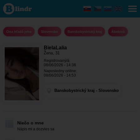
BielaLalia - Ona
hľadá jeho
Banskobystrický
kraj - Ábelová
Ona hľadá jeho
Slovensko
Banskobystrický kraj
Ábelová
BielaLalia
Žena, 31
Registrovaný/á:
08/06/2026 - 14:38
Naposledny online:
08/06/2026 - 14:53
Banskobystrický kraj - Slovensko
Niečo o mne
Nápis mi a dozvies sa