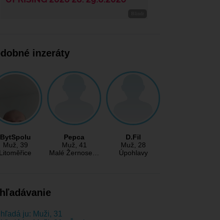
dobné inzeráty
BytSpolu
Pepca
D.Fil
Muž
, 39
Muž
, 41
Muž
, 28
Litoměřice
Malé Žernose…
Úpohlavy
hľadávanie
hľadá ju: Muži, 31