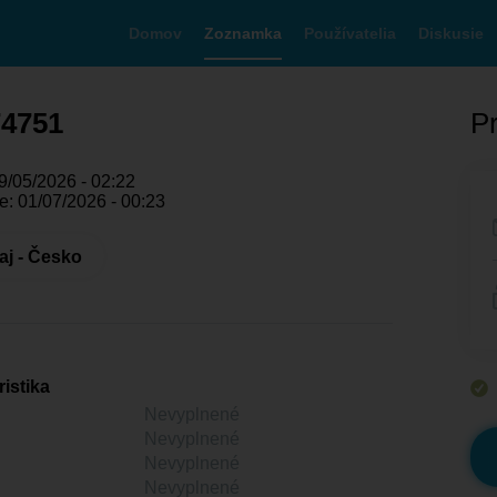
Domov
Zoznamka
Používatelia
Diskusie
74751
Pr
9/05/2026 - 02:22
e: 01/07/2026 - 00:23
aj - Česko
istika
Nevyplnené
Nevyplnené
Nevyplnené
Nevyplnené