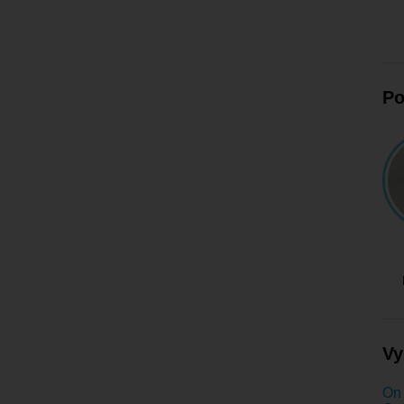
Po
Vy
On 