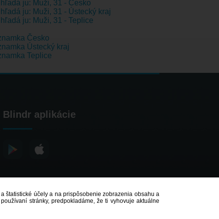
hľadá ju: Muži, 31 - Česko
hľadá ju: Muži, 31 - Ústecký kraj
hľadá ju: Muži, 31 - Teplice
znamka Česko
namka Ústecký kraj
znamka Teplice
Blindr aplikácie
é a štatistické účely a na prispôsobenie zobrazenia obsahu a
 používaní stránky, predpokladáme, že ti vyhovuje aktuálne