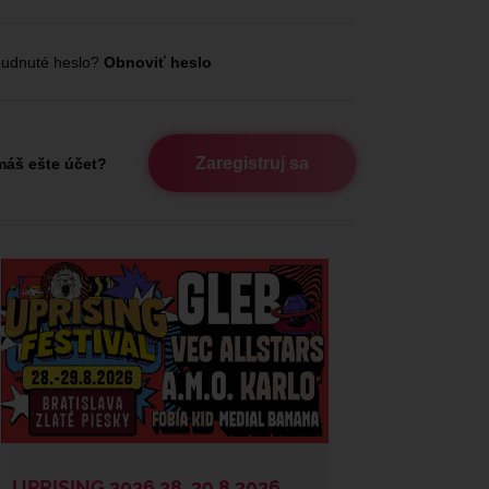
udnuté heslo?
Obnoviť heslo
Zaregistruj sa
áš ešte účet?