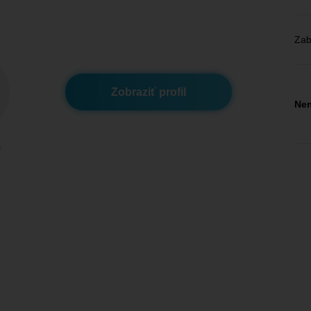
Zab
Zobraziť profil
Nem
m