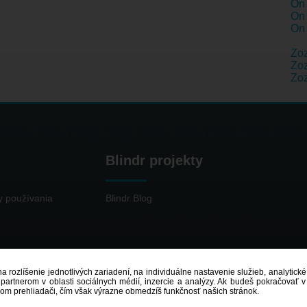
On 
On 
On 
Zo
Zoz
Zo
Blindr projekty
 používania
Blindr Blog
a rozlíšenie jednotlivých zariadení, na individuálne nastavenie služieb, analytick
partnerom v oblasti sociálnych médií, inzercie a analýzy. Ak budeš pokračovať v
om prehliadači, čím však výrazne obmedzíš funkčnosť našich stránok.