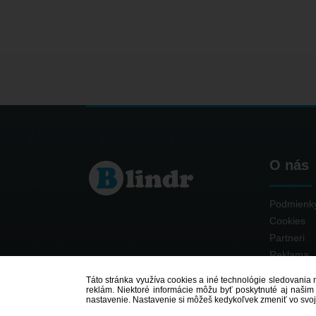
O nás
Podmienky
Cookies
Partneri
Reklama
Kontakt
Táto stránka využíva cookies a iné technológie sledovania n
reklám. Niektoré informácie môžu byť poskytnuté aj našim 
nastavenie. Nastavenie si môžeš kedykoľvek zmeniť vo svoj