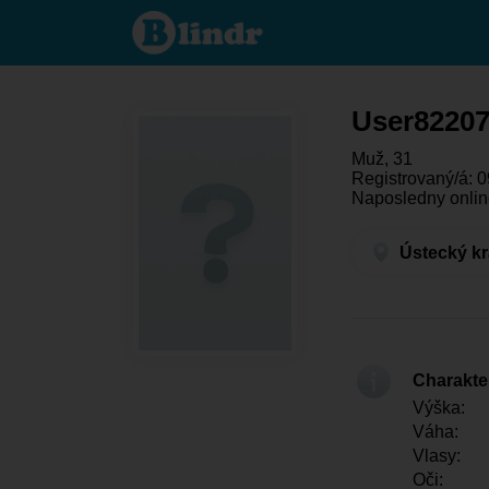
User822074751
- On hľadá
niekoho
Ústecký kraj -
Teplice
User8220
Muž, 31
Registrovaný/á: 0
Naposledny onlin
Ústecký kr
Charakter
Výška:
Váha:
Vlasy:
Oči: