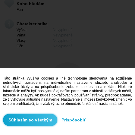
Koho hľadám
Fun
Charakteristika
Výška:
Nevyplnené
Váha:
Nevyplnené
Vlasy:
Nevyplnené
Oči:
Nevyplnené
Táto stránka využíva cookies a iné technológie sledovania na rozlíšenie
jednotlivých zariadení, na individuálne nastavenie služieb, analytické a
štatistické účely a na prispôsobenie zobrazenia obsahu a reklám. Niektoré
informácie môžu byť poskytnuté aj našim partnerom v oblasti sociálnych médií,
inzercie a analýzy. Ak budeš pokračovať v používaní stránky, predpokladáme,
že ti vyhovuje aktuálne nastavenie. Nastavenie si môžeš kedykoľvek zmeniť vo
svojom prehliadači, čím však výrazne obmedzíš funkčnosť našich stránok.
Mám záujem
Prispôsobiť
Vyhľadávanie