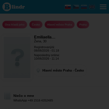
Emiliaella01
- Ona hľadá
jeho Hlavní
město
Praha -
Praha
Ona hľadá jeho
Česko
Hlavní město Praha
Praha
Emiliaella…
Žena, 30
Registrovaný/á:
08/06/2026 - 01:18
Naposledny online:
10/06/2026 - 11:14
Hlavní město Praha - Česko
Niečo o mne
WhatsApp +49 1516 4352485