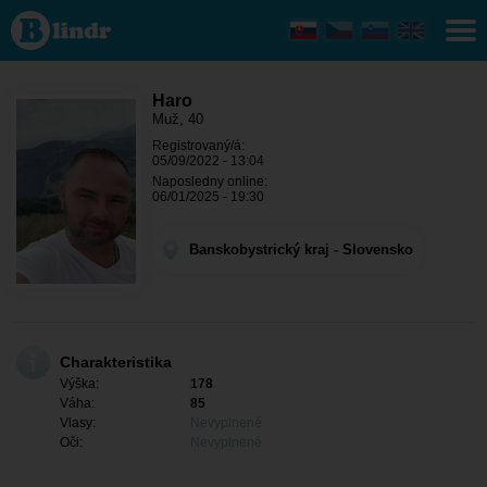
Haro - On hľadá
niekoho
Banskobystrický
kraj - Dudince
Haro
Muž, 40
Registrovaný/á:
05/09/2022 - 13:04
Naposledny online:
06/01/2025 - 19:30
Banskobystrický kraj - Slovensko
Charakteristika
Výška:
178
Váha:
85
Vlasy:
Nevyplnené
Oči:
Nevyplnené