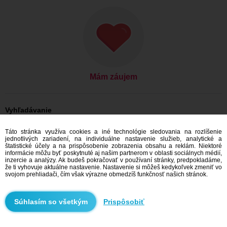
Mám záujem
Vyhľadávanie
On hľadá ju: Muži, 40
Táto stránka využíva cookies a iné technológie sledovania na rozlíšenie
On hľadá ju: Muži, 40 - Slovensko
jednotlivých zariadení, na individuálne nastavenie služieb, analytické a
On hľadá ju: Muži, 40 - Banskobystrický kraj
štatistické účely a na prispôsobenie zobrazenia obsahu a reklám. Niektoré
On hľadá ju: Muži, 40 - Dudince
informácie môžu byť poskytnuté aj našim partnerom v oblasti sociálnych médií,
inzercie a analýzy. Ak budeš pokračovať v používaní stránky, predpokladáme,
Zoznamka Slovensko
že ti vyhovuje aktuálne nastavenie. Nastavenie si môžeš kedykoľvek zmeniť vo
Zoznamka Banskobystrický kraj
svojom prehliadači, čím však výrazne obmedzíš funkčnosť našich stránok.
Zoznamka Dudince
Prispôsobiť
Odporúčame