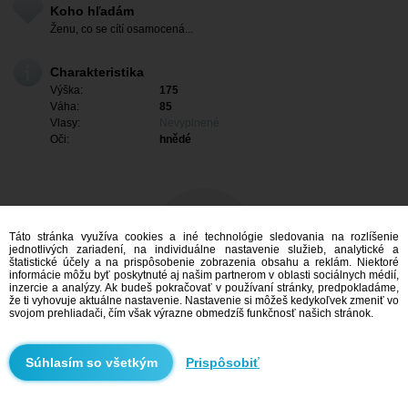
Koho hľadám
Ženu, co se cítí osamocená...
Charakteristika
Výška:
175
Váha:
85
Vlasy:
Nevyplnené
Oči:
hnědé
Táto stránka využíva cookies a iné technológie sledovania na rozlíšenie
jednotlivých zariadení, na individuálne nastavenie služieb, analytické a
štatistické účely a na prispôsobenie zobrazenia obsahu a reklám. Niektoré
informácie môžu byť poskytnuté aj našim partnerom v oblasti sociálnych médií,
inzercie a analýzy. Ak budeš pokračovať v používaní stránky, predpokladáme,
že ti vyhovuje aktuálne nastavenie. Nastavenie si môžeš kedykoľvek zmeniť vo
svojom prehliadači, čím však výrazne obmedzíš funkčnosť našich stránok.
Mám záujem
Prispôsobiť
Vyhľadávanie