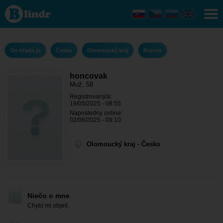
honcovak -
On hľadá
ju
Olomoucký
kraj -
Konice
On hľadá ju
Česko
Olomoucký kraj
Konice
honcovak
Muž, 58
Registrovaný/á:
19/05/2025 - 08:55
Naposledny online:
02/06/2025 - 09:10
Olomoucký kraj - Česko
Niečo o mne
Chybí mi objetí.