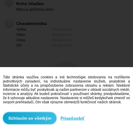
Koho hľadám
Milou a upřímnou ženu
Charakteristika
Výška:
Nevyplnené
Váha:
Nevyplnené
Vlasy:
Nevyplnené
Oči:
Nevyplnené
Táto stránka využíva cookies a iné technológie sledovania na rozlíšenie
jednotlivých zariadení, na individuálne nastavenie služieb, analytické a
štatistické účely a na prispôsobenie zobrazenia obsahu a reklám. Niektoré
informácie môžu byť poskytnuté aj našim partnerom v oblasti sociálnych médií,
inzercie a analýzy. Ak budeš pokračovať v používaní stránky, predpokladáme,
že ti vyhovuje aktuálne nastavenie. Nastavenie si môžeš kedykoľvek zmeniť vo
svojom prehliadači, čím však výrazne obmedzíš funkčnosť našich stránok.
Mám záujem
Prispôsobiť
Vyhľadávanie