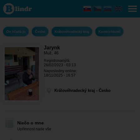
Jarynk - On
hľadá ju
Královéhradecký
kraj -
Konecchlumí
On hľadá ju
Česko
Královéhradecký kraj
Konecchlumí
Jarynk
Muž, 46
Registrovaný/á:
26/02/2023 - 03:13
Naposledny online:
18/11/2025 - 16:57
Královéhradecký kraj - Česko
Niečo o mne
Upřímnost nade vše