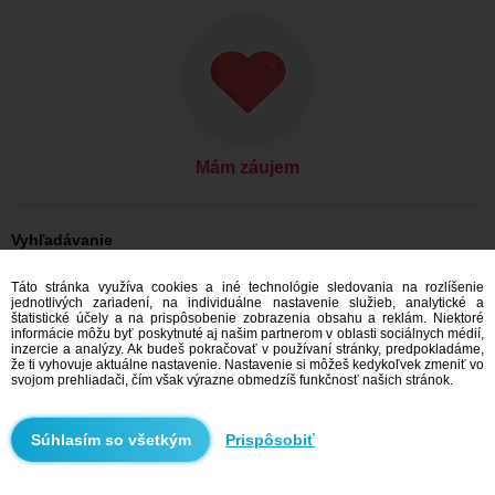
Mám záujem
Vyhľadávanie
On hľadá ju: Muži, 26
Táto stránka využíva cookies a iné technológie sledovania na rozlíšenie
On hľadá ju: Muži, 26 - Česko
jednotlivých zariadení, na individuálne nastavenie služieb, analytické a
On hľadá ju: Muži, 26 - Kraj Vysočina
štatistické účely a na prispôsobenie zobrazenia obsahu a reklám. Niektoré
On hľadá ju: Muži, 26 - Ledeč nad Sázavou
informácie môžu byť poskytnuté aj našim partnerom v oblasti sociálnych médií,
inzercie a analýzy. Ak budeš pokračovať v používaní stránky, predpokladáme,
Zoznamka Česko
že ti vyhovuje aktuálne nastavenie. Nastavenie si môžeš kedykoľvek zmeniť vo
Zoznamka Kraj Vysočina
svojom prehliadači, čím však výrazne obmedzíš funkčnosť našich stránok.
Zoznamka Ledeč nad Sázavou
Prispôsobiť
Odporúčame