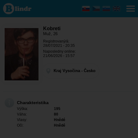
Kobreti -
On
hľadá
niekoho
Kraj
Vysočina
Kobreti
- Ledeč
Muž, 26
nad
Registrovaný/á:
Sázavou
28/07/2021 - 20:35
Naposledny online:
21/06/2026 - 15:57
Kraj Vysočina - Česko
Charakteristika
Výška:
195
Váha:
80
Vlasy:
Hnědé
Oči:
Hnědé