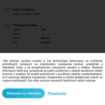
Koho hľadám
Muža na vážny vzťah
Charakteristika
Výška:
157
Váha:
Nevyplnené
Vlasy:
Blond
Oči:
Hnede
Táto stránka využíva cookies a iné technológie sledovania na rozlíšenie
jednotlivých zariadení, na individuálne nastavenie služieb, analytické a
štatistické účely a na prispôsobenie zobrazenia obsahu a reklám. Niektoré
informácie môžu byť poskytnuté aj našim partnerom v oblasti sociálnych médií,
inzercie a analýzy. Ak budeš pokračovať v používaní stránky, predpokladáme,
že ti vyhovuje aktuálne nastavenie. Nastavenie si môžeš kedykoľvek zmeniť vo
svojom prehliadači, čím však výrazne obmedzíš funkčnosť našich stránok.
Mám záujem
Prispôsobiť
Vyhľadávanie