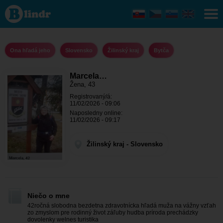
Marcela
1983 -
Ona
hľadá
jeho
Žilinský
Ona hľadá jeho
Slovensko
Žilinský kraj
Bytča
kraj -
Bytča
Marcela…
Žena, 43
Registrovaný/á:
11/02/2026 - 09:06
Naposledny online:
11/02/2026 - 09:17
Žilinský kraj - Slovensko
Niečo o mne
42ročná slobodna bezdetna zdravotnícka hľadá muža na vážny vzťah
zo zmyslom pre rodinný život záľuby hudba príroda prechádzky
dovolenky welnes turistika