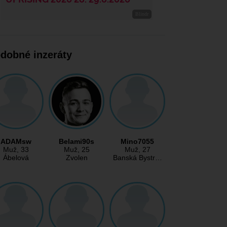
dobné inzeráty
ADAMsw
Belami90s
Mino7055
Muž
, 33
Muž
, 25
Muž
, 27
Ábelová
Zvolen
Banská Bystr…