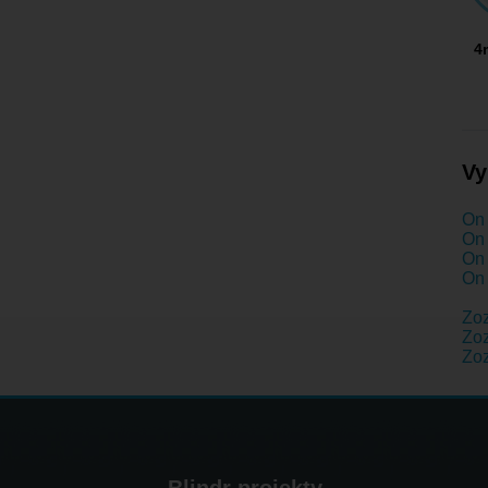
4
Vy
On 
On 
On 
On 
Zo
Zoz
Zo