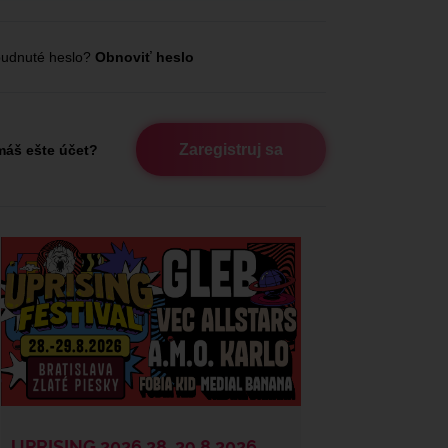
udnuté heslo?
Obnoviť heslo
Zaregistruj sa
áš ešte účet?