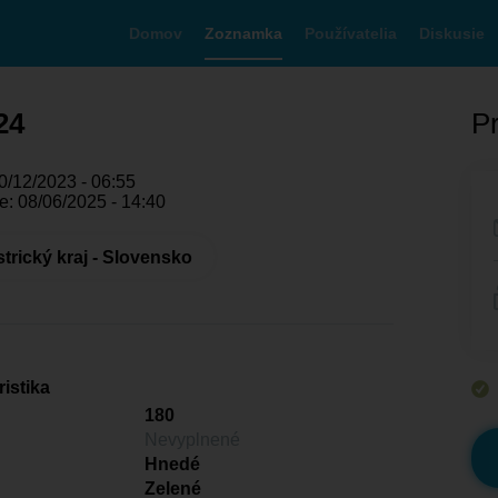
Domov
Zoznamka
Používatelia
Diskusie
24
Pr
0/12/2023 - 06:55
e: 08/06/2025 - 14:40
rický kraj - Slovensko
istika
180
Nevyplnené
Hnedé
Zelené