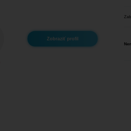
Zab
Zobraziť profil
Nem
m