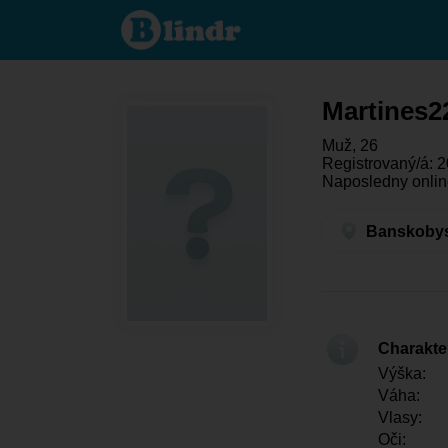
Martines224 -
On hľadá
niekoho
Banskobystrický
kraj - Sliač
Martines2
Muž, 26
Registrovaný/á: 2
Naposledny onlin
Banskobyst
Charakter
Výška:
Váha:
Vlasy:
Oči: