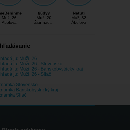
meBehinme
tj6dyy
Natuti
Muž
, 26
Muž
, 20
Muž
, 32
Ábelová
Žiar nad…
Ábelová
hľadávanie
hľadá ju: Muži, 26
hľadá ju: Muži, 26 - Slovensko
hľadá ju: Muži, 26 - Banskobystrický kraj
hľadá ju: Muži, 26 - Sliač
znamka Slovensko
namka Banskobystrický kraj
znamka Sliač