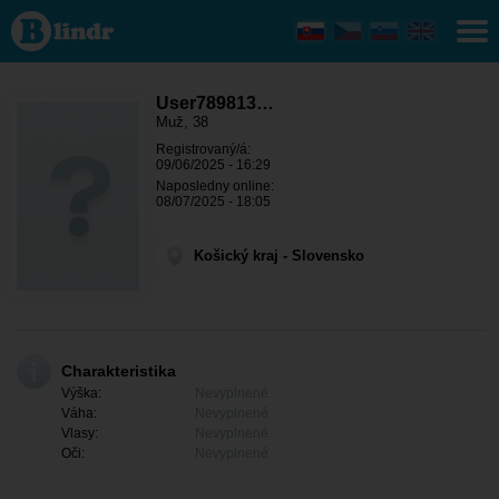
User789813189
- On hľadá
niekoho
Košický kraj -
Moldava nad
Bodvou
User789813…
Muž, 38
Registrovaný/á:
09/06/2025 - 16:29
Naposledny online:
08/07/2025 - 18:05
Košický kraj - Slovensko
Charakteristika
Výška:
Nevyplnené
Váha:
Nevyplnené
Vlasy:
Nevyplnené
Oči:
Nevyplnené