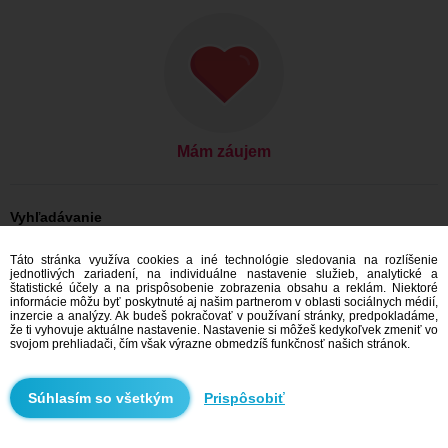
Mám záujem
Vyhľadávanie
On hľadá ju: Muži, 38
Táto stránka využíva cookies a iné technológie sledovania na rozlíšenie
On hľadá ju: Muži, 38 - Slovensko
jednotlivých zariadení, na individuálne nastavenie služieb, analytické a
On hľadá ju: Muži, 38 - Košický kraj
štatistické účely a na prispôsobenie zobrazenia obsahu a reklám. Niektoré
On hľadá ju: Muži, 38 - Moldava nad Bodvou
informácie môžu byť poskytnuté aj našim partnerom v oblasti sociálnych médií,
inzercie a analýzy. Ak budeš pokračovať v používaní stránky, predpokladáme,
Zoznamka Slovensko
že ti vyhovuje aktuálne nastavenie. Nastavenie si môžeš kedykoľvek zmeniť vo
Zoznamka Košický kraj
svojom prehliadači, čím však výrazne obmedzíš funkčnosť našich stránok.
Zoznamka Moldava nad Bodvou
Prispôsobiť
Odporúčame