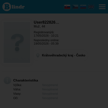
User822826058 -
On hľadá
niekoho
Královéhradecký
kraj - Hradec
Králové
User822826…
Muž, 44
Registrovaný/á:
17/05/2026 - 10:21
Naposledny online:
19/05/2026 - 05:39
Královéhradecký kraj - Česko
Charakteristika
Výška:
Nevyplnené
Váha:
Nevyplnené
Vlasy:
Nevyplnené
Oči:
Nevyplnené