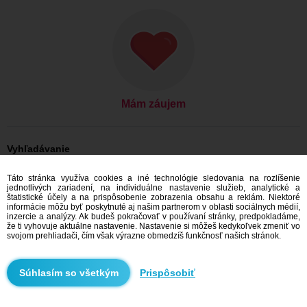
Mám záujem
Vyhľadávanie
On hľadá ju: Muži, 44
Táto stránka využíva cookies a iné technológie sledovania na rozlíšenie
On hľadá ju: Muži, 44 - Česko
jednotlivých zariadení, na individuálne nastavenie služieb, analytické a
On hľadá ju: Muži, 44 - Královéhradecký kraj
štatistické účely a na prispôsobenie zobrazenia obsahu a reklám. Niektoré
On hľadá ju: Muži, 44 - Hradec Králové
informácie môžu byť poskytnuté aj našim partnerom v oblasti sociálnych médií,
inzercie a analýzy. Ak budeš pokračovať v používaní stránky, predpokladáme,
Zoznamka Česko
že ti vyhovuje aktuálne nastavenie. Nastavenie si môžeš kedykoľvek zmeniť vo
Zoznamka Královéhradecký kraj
svojom prehliadači, čím však výrazne obmedzíš funkčnosť našich stránok.
Zoznamka Hradec Králové
Prispôsobiť
Odporúčame