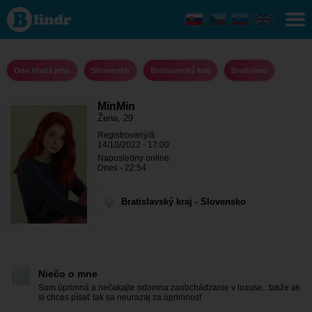
MinMin -
Ona hľadá
jeho
Bratislavský
kraj -
Bratislava
Ona hľadá jeho
Slovensko
Bratislavský kraj
Bratislava
MinMin
Žena, 29
Registrovaný/á:
14/10/2022 - 17:00
Naposledny online:
Dnes - 22:54
Bratislavský kraj - Slovensko
Niečo o mne
Som úprimná a nečakajte odomna zaobchádzanie v luxuse...takže ak
si chces písať tak sa neurazaj za úprimnosť