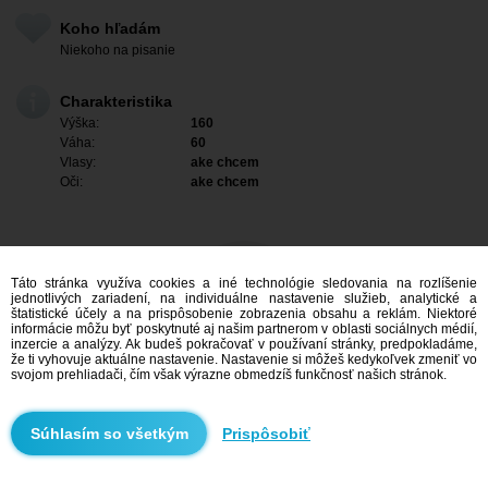
Koho hľadám
Niekoho na pisanie
Charakteristika
Výška:
160
Váha:
60
Vlasy:
ake chcem
Oči:
ake chcem
Táto stránka využíva cookies a iné technológie sledovania na rozlíšenie
jednotlivých zariadení, na individuálne nastavenie služieb, analytické a
štatistické účely a na prispôsobenie zobrazenia obsahu a reklám. Niektoré
informácie môžu byť poskytnuté aj našim partnerom v oblasti sociálnych médií,
inzercie a analýzy. Ak budeš pokračovať v používaní stránky, predpokladáme,
že ti vyhovuje aktuálne nastavenie. Nastavenie si môžeš kedykoľvek zmeniť vo
svojom prehliadači, čím však výrazne obmedzíš funkčnosť našich stránok.
Mám záujem
Prispôsobiť
Vyhľadávanie