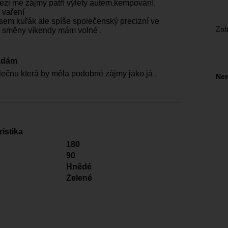
ezi mé zájmy patří výlety autem,kempování,
 vaření
jsem kuřák ale spíše společenský precizní ve
Zab
3 směny víkendy mám volné .
adám
ečnu která by měla podobné zájmy jako já .
Nem
istika
180
90
Hnědé
Zelené