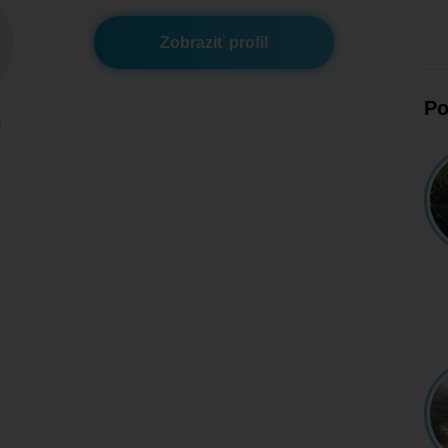
Zobraziť profil
Po
m