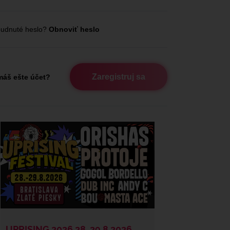
udnuté heslo?
Obnoviť heslo
Zaregistruj sa
áš ešte účet?