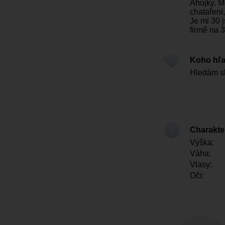
Ahojky. M
chatařeni,
Je mi 30 
firmě na 
Koho hľ
Hledám sl
Charakter
Výška:
Váha:
Vlasy:
Oči: