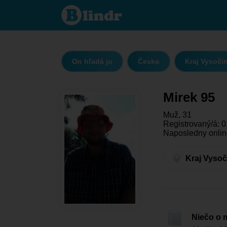
Mirek 95
- On
hľadá ju
Kraj
Vysočina
- Jihlava
On hľadá ju
Česko
Kraj Vysoči
Mirek 95
Muž, 31
Registrovaný/á: 0
Naposledny onlin
Kraj Vysoč
Niečo o 