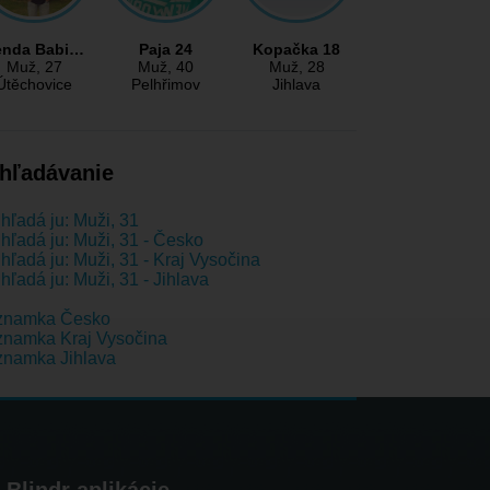
enda Babi…
Paja 24
Kopačka 18
Muž
, 27
Muž
, 40
Muž
, 28
Útěchovice
Pelhřimov
Jihlava
hľadávanie
hľadá ju: Muži, 31
hľadá ju: Muži, 31 - Česko
hľadá ju: Muži, 31 - Kraj Vysočina
hľadá ju: Muži, 31 - Jihlava
znamka Česko
znamka Kraj Vysočina
znamka Jihlava