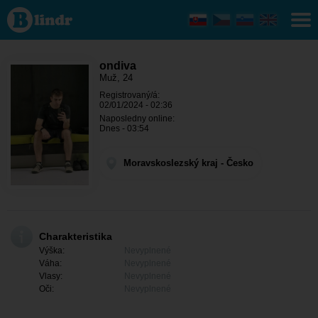
ondiva - On
hľadá niekoho
Moravskoslezský
kraj - Bílovec
ondiva
Muž, 24
Registrovaný/á:
02/01/2024 - 02:36
Naposledny online:
Dnes - 03:54
Moravskoslezský kraj - Česko
Charakteristika
Výška:
Nevyplnené
Váha:
Nevyplnené
Vlasy:
Nevyplnené
Oči:
Nevyplnené