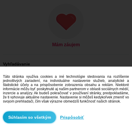
Mám záujem
Vyhľadávanie
On hľadá ju: Muži, 24
Táto stránka využíva cookies a iné technológie sledovania na rozlíšenie
On hľadá ju: Muži, 24 - Česko
jednotlivých zariadení, na individuálne nastavenie služieb, analytické a
On hľadá ju: Muži, 24 - Moravskoslezský kraj
štatistické účely a na prispôsobenie zobrazenia obsahu a reklám. Niektoré
On hľadá ju: Muži, 24 - Bílovec
informácie môžu byť poskytnuté aj našim partnerom v oblasti sociálnych médií,
inzercie a analýzy. Ak budeš pokračovať v používaní stránky, predpokladáme,
Zoznamka Česko
že ti vyhovuje aktuálne nastavenie. Nastavenie si môžeš kedykoľvek zmeniť vo
Zoznamka Moravskoslezský kraj
svojom prehliadači, čím však výrazne obmedzíš funkčnosť našich stránok.
Zoznamka Bílovec
Prispôsobiť
Odporúčame