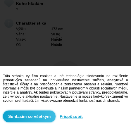
Koho hľadám
?
Charakteristika
Výška:
172 cm
Váha:
58 kg
Vlasy:
Hnědé
Oči:
Hnědé
Táto stránka využíva cookies a iné technológie sledovania na rozlíšenie
jednotlivých zariadení, na individuálne nastavenie služieb, analytické a
štatistické účely a na prispôsobenie zobrazenia obsahu a reklám. Niektoré
informácie môžu byť poskytnuté aj našim partnerom v oblasti sociálnych médií,
inzercie a analýzy. Ak budeš pokračovať v používaní stránky, predpokladáme,
že ti vyhovuje aktuálne nastavenie. Nastavenie si môžeš kedykoľvek zmeniť vo
svojom prehliadači, čím však výrazne obmedzíš funkčnosť našich stránok.
Mám záujem
Prispôsobiť
Vyhľadávanie