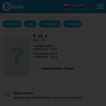
R_ob_o -
On hľadá
ju
Liberecký
kraj -
Česká
On hľadá ju
Česko
Liberecký kraj
Česká Lípa
Lípa
R_ob_o
Muž, 18
Registrovaný/á:
04/06/2026 - 18:55
Naposledny online:
15/06/2026 - 19:23
Liberecký kraj - Česko
Niečo o mne
Jsem fajn kluk hledám někoho s kým si budu rozumět?