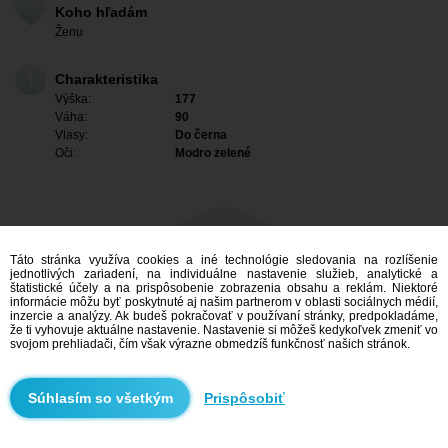
Koho hľadám
Ženu
Charakteristika
Výška:
177
Váha:
90
Vlasy:
Do černa
Oči:
Modro zelené
Táto stránka využíva cookies a iné technológie sledovania na rozlíšenie
jednotlivých zariadení, na individuálne nastavenie služieb, analytické a
štatistické účely a na prispôsobenie zobrazenia obsahu a reklám. Niektoré
informácie môžu byť poskytnuté aj našim partnerom v oblasti sociálnych médií,
inzercie a analýzy. Ak budeš pokračovať v používaní stránky, predpokladáme,
že ti vyhovuje aktuálne nastavenie. Nastavenie si môžeš kedykoľvek zmeniť vo
svojom prehliadači, čím však výrazne obmedzíš funkčnosť našich stránok.
Mám záujem
Prispôsobiť
Vyhľadávanie