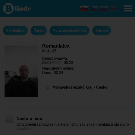
Romanlatex - On
hľadá ju
Moravskoslezský
kraj - Ostrava
On hľadá ju
Česko
Moravskoslezský kraj
Ostrava
Romanlatex
Muž, 47
Registrovaný/á:
08/03/2024 - 05:23
Naposledny online:
Dnes - 00:24
Moravskoslezský kraj - Česko
Niečo o mne
Chci změnit samotu sem stále při chuti rád experimentuju a jdu skoro
do všeho