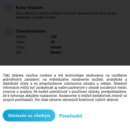
Koho hľadám
Ženu která je na tom podobně na chuť skouset nové vecy ne jen
stereotyp v posteli si tady
Charakteristika
Výška:
185
Váha:
95
Vlasy:
Hnede
Oči:
Modre
Táto stránka využíva cookies a iné technológie sledovania na rozlíšenie
jednotlivých zariadení, na individuálne nastavenie služieb, analytické a
štatistické účely a na prispôsobenie zobrazenia obsahu a reklám. Niektoré
informácie môžu byť poskytnuté aj našim partnerom v oblasti sociálnych médií,
inzercie a analýzy. Ak budeš pokračovať v používaní stránky, predpokladáme,
že ti vyhovuje aktuálne nastavenie. Nastavenie si môžeš kedykoľvek zmeniť vo
svojom prehliadači, čím však výrazne obmedzíš funkčnosť našich stránok.
Mám záujem
Prispôsobiť
Vyhľadávanie