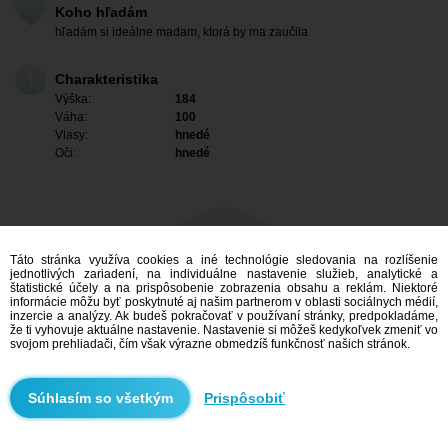
Koho hľadám
hľadám si ideálne madam, ktorá by ma zaučila
Charakteristika
Výška:
184
Váha:
100
Vlasy:
hnedé
Oči:
hnedé
Táto stránka využíva cookies a iné technológie sledovania na rozlíšenie
jednotlivých zariadení, na individuálne nastavenie služieb, analytické a
štatistické účely a na prispôsobenie zobrazenia obsahu a reklám. Niektoré
informácie môžu byť poskytnuté aj našim partnerom v oblasti sociálnych médií,
inzercie a analýzy. Ak budeš pokračovať v používaní stránky, predpokladáme,
že ti vyhovuje aktuálne nastavenie. Nastavenie si môžeš kedykoľvek zmeniť vo
svojom prehliadači, čím však výrazne obmedzíš funkčnosť našich stránok.
Mám záujem
Prispôsobiť
Vyhľadávanie