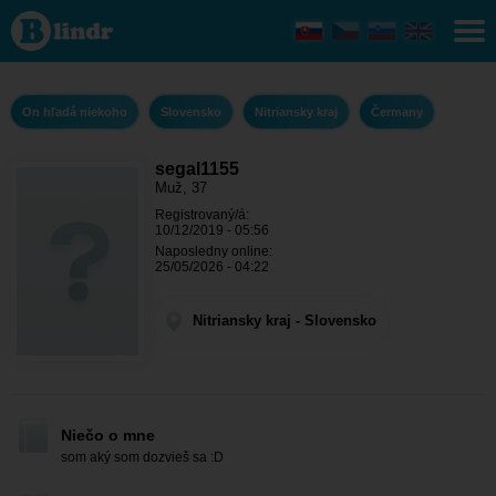
segal1155
- On
hľadá
niekoho
Nitriansky
kraj -
On hľadá niekoho
Slovensko
Nitriansky kraj
Čermany
Čermany
segal1155
Muž, 37
Registrovaný/á:
10/12/2019 - 05:56
Naposledny online:
25/05/2026 - 04:22
Nitriansky kraj - Slovensko
Niečo o mne
som aký som dozvieš sa :D