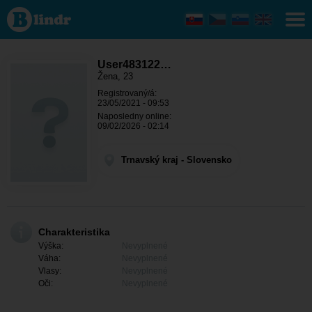
User483122567
- Ona hľadá
niekoho
Trnavský kraj -
Trnava
User483122…
Žena, 23
Registrovaný/á:
23/05/2021 - 09:53
Naposledny online:
09/02/2026 - 02:14
Trnavský kraj - Slovensko
Charakteristika
Výška:
Nevyplnené
Váha:
Nevyplnené
Vlasy:
Nevyplnené
Oči:
Nevyplnené