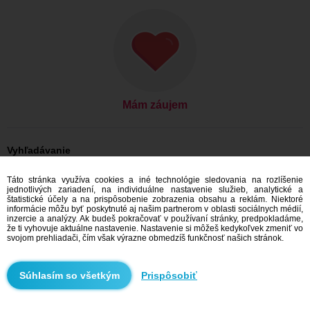
Mám záujem
Vyhľadávanie
Ona hľadá jeho: Ženy, 23
Táto stránka využíva cookies a iné technológie sledovania na rozlíšenie
Ona hľadá jeho: Ženy, 23 - Slovensko
jednotlivých zariadení, na individuálne nastavenie služieb, analytické a
Ona hľadá jeho: Ženy, 23 - Trnavský kraj
štatistické účely a na prispôsobenie zobrazenia obsahu a reklám. Niektoré
Ona hľadá jeho: Ženy, 23 - Trnava
informácie môžu byť poskytnuté aj našim partnerom v oblasti sociálnych médií,
inzercie a analýzy. Ak budeš pokračovať v používaní stránky, predpokladáme,
Zoznamka Slovensko
že ti vyhovuje aktuálne nastavenie. Nastavenie si môžeš kedykoľvek zmeniť vo
Zoznamka Trnavský kraj
svojom prehliadači, čím však výrazne obmedzíš funkčnosť našich stránok.
Zoznamka Trnava
Prispôsobiť
Odporúčame