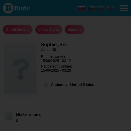
Sophie_Snipe
- Ona hľadá
jeho Alabama
Ona hľadá jeho
United States
Alabama
Sophie_Sni…
Žena, 36
Registrovaný/á:
15/06/2025 - 03:12
Naposledny online:
15/06/2025 - 03:28
Alabama - United States
Niečo o mne
0