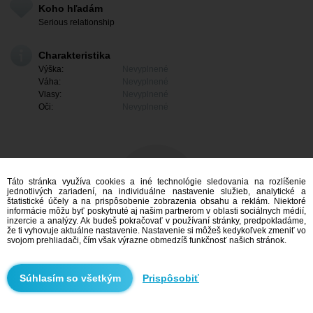
Koho hľadám
Serious relationship
Charakteristika
Výška:
Nevyplnené
Váha:
Nevyplnené
Vlasy:
Nevyplnené
Oči:
Nevyplnené
Táto stránka využíva cookies a iné technológie sledovania na rozlíšenie
jednotlivých zariadení, na individuálne nastavenie služieb, analytické a
štatistické účely a na prispôsobenie zobrazenia obsahu a reklám. Niektoré
informácie môžu byť poskytnuté aj našim partnerom v oblasti sociálnych médií,
inzercie a analýzy. Ak budeš pokračovať v používaní stránky, predpokladáme,
že ti vyhovuje aktuálne nastavenie. Nastavenie si môžeš kedykoľvek zmeniť vo
svojom prehliadači, čím však výrazne obmedzíš funkčnosť našich stránok.
Mám záujem
Prispôsobiť
Vyhľadávanie