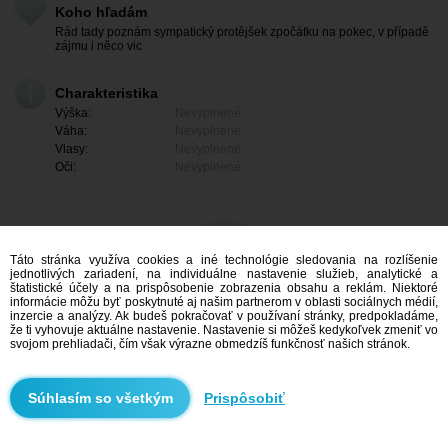
Koho hľadám
Rád tady poznám sympatický protějšek zpočátku na pokec, v případě
zájmu i něco vic
Charakteristika
Výška:
Nevyplnené
Váha:
Nevyplnené
Vlasy:
Nevyplnené
Oči:
Nevyplnené
Táto stránka využíva cookies a iné technológie sledovania na rozlíšenie
jednotlivých zariadení, na individuálne nastavenie služieb, analytické a
štatistické účely a na prispôsobenie zobrazenia obsahu a reklám. Niektoré
informácie môžu byť poskytnuté aj našim partnerom v oblasti sociálnych médií,
inzercie a analýzy. Ak budeš pokračovať v používaní stránky, predpokladáme,
že ti vyhovuje aktuálne nastavenie. Nastavenie si môžeš kedykoľvek zmeniť vo
svojom prehliadači, čím však výrazne obmedzíš funkčnosť našich stránok.
Mám záujem
Prispôsobiť
Vyhľadávanie