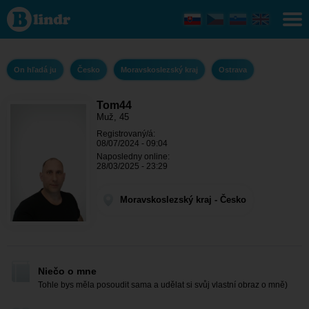
Tom44 - On
hľadá ju
Moravskoslezský
kraj - Ostrava
On hľadá ju
Česko
Moravskoslezský kraj
Ostrava
Tom44
Muž, 45
Registrovaný/á:
08/07/2024 - 09:04
Naposledny online:
28/03/2025 - 23:29
Moravskoslezský kraj - Česko
Niečo o mne
Tohle bys měla posoudit sama a udělat si svůj vlastní obraz o mně)