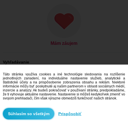
Mám záujem
Vyhľadávanie
On hľadá ju: Muži, 26
Táto stránka využíva cookies a iné technológie sledovania na rozlíšenie
On hľadá ju: Muži, 26 - Slovensko
jednotlivých zariadení, na individuálne nastavenie služieb, analytické a
On hľadá ju: Muži, 26 - Prešovský kraj
štatistické účely a na prispôsobenie zobrazenia obsahu a reklám. Niektoré
On hľadá ju: Muži, 26 - Sabinov
informácie môžu byť poskytnuté aj našim partnerom v oblasti sociálnych médií,
inzercie a analýzy. Ak budeš pokračovať v používaní stránky, predpokladáme,
Zoznamka Slovensko
že ti vyhovuje aktuálne nastavenie. Nastavenie si môžeš kedykoľvek zmeniť vo
Zoznamka Prešovský kraj
svojom prehliadači, čím však výrazne obmedzíš funkčnosť našich stránok.
Zoznamka Sabinov
Prispôsobiť
Odporúčame