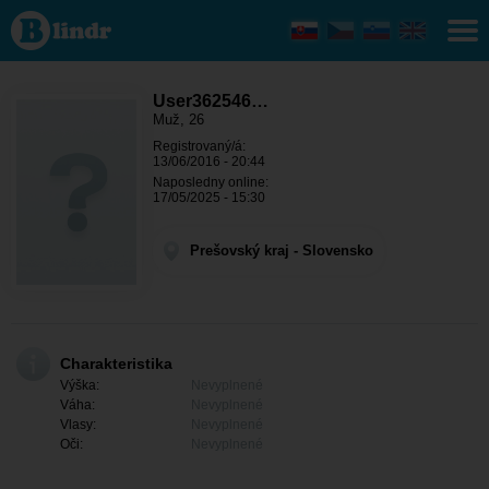
User36254674
- On hľadá
niekoho
Prešovský
kraj - Sabinov
User362546…
Muž, 26
Registrovaný/á:
13/06/2016 - 20:44
Naposledny online:
17/05/2025 - 15:30
Prešovský kraj - Slovensko
Charakteristika
Výška:
Nevyplnené
Váha:
Nevyplnené
Vlasy:
Nevyplnené
Oči:
Nevyplnené