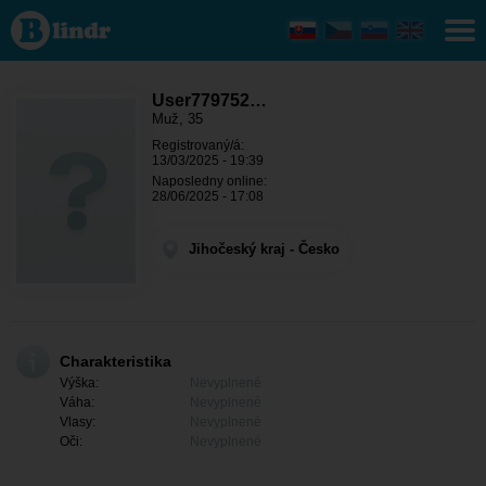
User779752561
- On hľadá
niekoho
Jihočeský kraj
- Bečice
User779752…
Muž, 35
Registrovaný/á:
13/03/2025 - 19:39
Naposledny online:
28/06/2025 - 17:08
Jihočeský kraj - Česko
Charakteristika
Výška:
Nevyplnené
Váha:
Nevyplnené
Vlasy:
Nevyplnené
Oči:
Nevyplnené