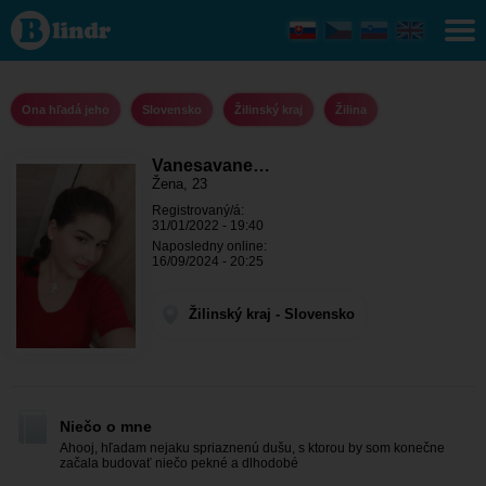
Vanesavanes
- Ona hľadá
jeho Žilinský
kraj - Žilina
Ona hľadá jeho
Slovensko
Žilinský kraj
Žilina
Vanesavane…
Žena, 23
Registrovaný/á:
31/01/2022 - 19:40
Naposledny online:
16/09/2024 - 20:25
Žilinský kraj - Slovensko
Niečo o mne
Ahooj, hľadam nejaku spriaznenú dušu, s ktorou by som konečne
začala budovať niečo pekné a dlhodobé