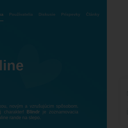
ka
Používatelia
Diskusie
Príspevky
Články
line
skou, novým a vzrušujúcim spôsobom.
j charakter!
Blindr
je zoznamovacia
line rande na slepo.