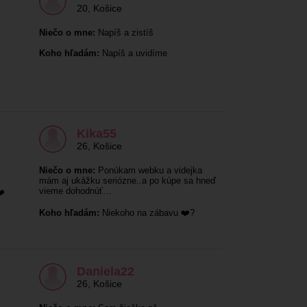
20
,
Košice
Niečo o mne:
Napíš a zistíš
Koho hľadám:
Napíš a uvidíme
Kika55
26
,
Košice
Niečo o mne:
Ponúkam webku a videjka
mám aj ukážku seriózne..a po kúpe sa hneď
vieme dohodnúť…
❤️
Koho hľadám:
Niekoho na zábavu ❤️?
Daniela22
26
,
Košice