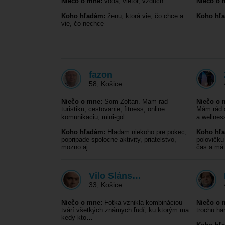
Niečo o mne:
voda, vietor, vzduch
Niečo o 
Koho hľadám:
ženu, ktorá vie, čo chce a
Koho hľ
vie, čo nechce
fazon
58
,
Košice
Niečo o mne:
Som Zoltan. Mam rad
Niečo o 
turistiku, cestovanie, fitness, online
Mám rád a
komunikaciu, mini-gol…
a wellne
Koho hľadám:
Hladam niekoho pre pokec,
Koho hľ
popripade spolocne aktivity, priatelstvo,
polovičku
mozno aj…
čas a m
Vilo Sláns…
33
,
Košice
Niečo o mne:
Fotka vznikla kombináciou
Niečo o 
tvárí všetkých známych ľudí, ku ktorým ma
trochu ha
kedy kto…