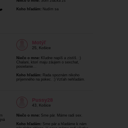
Niečo o mne:
Som žiačka zš
Koho hľadám:
Nudím sa
❤️
Motýľ
25
,
Košice
Niečo o mne:
Kľudne napíš a zistíš. :)
Chalani, ktorí maju záujem o sexchat,
posielanie…
Koho hľadám:
Rada spoznám nikoho
príjemného na pokec. :) Vzťah nehľadám.
Pussy28
43
,
Košice
ám
Niečo o mne:
Sme pár. Máme radi sex.
jná
Koho hľadám:
Sme pár a hľadáme k nám