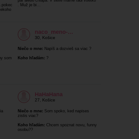
pár alebo chlapa. V sexe máme radi všetko
 pokec
. Muž je bi…
Niekoho
naco_meno-…
30
,
Košice
Niečo o mne:
Napíš a dozvieš sa viac ?
by som
Koho hľadám:
?
HaHaHana
27
,
Košice
ia
Niečo o mne:
Som spoko, ked napises
zistis viac?
Koho hľadám:
Chcem spoznat novu, funny
osobu??