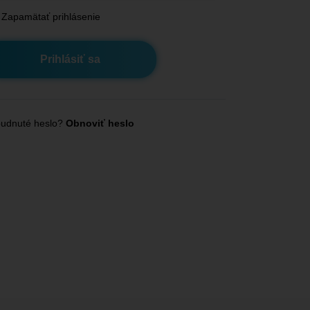
Zapamätať prihlásenie
udnuté heslo?
Obnoviť heslo