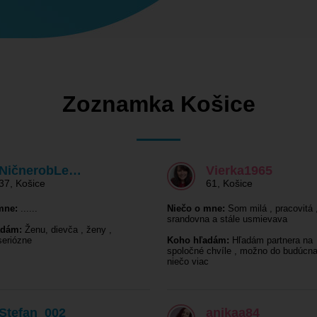
Zoznamka Košice
NičnerobLe…
Vierka1965
37
,
Košice
61
,
Košice
mne:
......
Niečo o mne:
Som milá , pracovitá 
srandovna a stále usmievava
adám:
Ženu, dievča , ženy ,
seriózne
Koho hľadám:
Hľadám partnera na
spoločné chvíle , možno do budúcna
niečo viac
Stefan_002
anikaa84