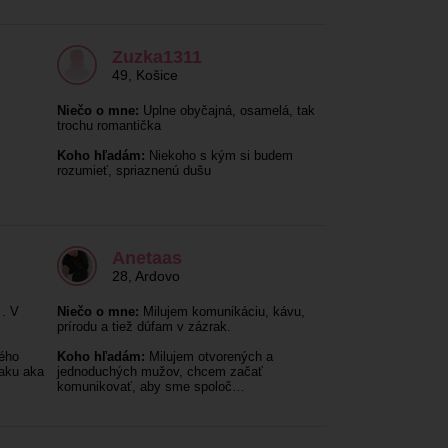
Zuzka1311
49
,
Košice
Niečo o mne:
Uplne obyčajná, osamelá, tak
trochu romantička
Koho hľadám:
Niekoho s kým si budem
rozumieť, spriaznenú dušu
Anetaas
28
,
Ardovo
. V
Niečo o mne:
Milujem komunikáciu, kávu,
prírodu a tiež dúfam v zázrak.
ého
Koho hľadám:
Milujem otvorených a
taku aka
jednoduchých mužov, chcem začať
komunikovať, aby sme spoloč…