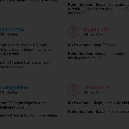
adám:
Kamarátku a potom sa uvidí
Koho hľadám:
Hľadám kamaráta na
o živote, radostiach a starostiach. 
kto nesúdi…
Peter1234
Diablica27
28
,
Košice
28
,
Košice
mne:
Ahojte, Ako mladý muž,
Niečo o mne:
Mám 27 rokov
 kamarátky, s ktorými by som
vzájom vies…
Koho hľadám:
Kamaráta s ktorým 
trávila pekné chvíle
adám:
Hľadám kamarátky, ale
sa ani vzťahu.
Lukypuki55
Timea8711
25
,
Košice
20
,
Košice
mne:
Veľké predispozície pre
Niečo o mne:
Ahojte, som z he okol
kultnej múdrosti
Koho hľadám:
Hľadám zoznámenie
adám:
Práve teba ak v sebe vidíme