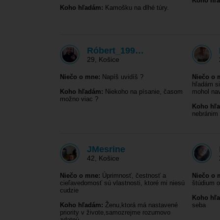
Koho hľ
Koho hľadám:
Kamošku na dlhé túry.
Róbert_199…
29
,
Košice
Niečo o mne:
Napíš uvidíš ?
Niečo o 
hľadám si
Koho hľadám:
Niekoho na písanie, časom
mohol na
možno viac ?
Koho hľ
nebránim 
JMesrine
42
,
Košice
Niečo o mne:
Úprimnosť, čestnosť a
Niečo o 
cieľavedomosť sú vlastnosti, ktoré mi niesú
štúdium o
cudzie
Koho hľ
Koho hľadám:
Ženu,ktorá má nastavené
seba
priority v živote,samozrejme rozumovo
zdatnú