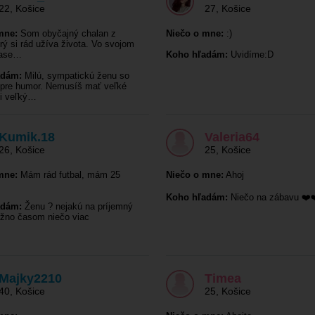
22
,
Košice
27
,
Košice
mne:
Som obyčajný chalan z
Niečo o mne:
:)
orý si rád užíva života. Vo svojom
čase…
Koho hľadám:
Uvidíme:D
adám:
Milú, sympatickú ženu so
pre humor. Nemusíš mať veľké
ni veľký…
Kumik.18
Valeria64
26
,
Košice
25
,
Košice
mne:
Mám rád futbal, mám 25
Niečo o mne:
Ahoj
Koho hľadám:
Niečo na zábavu ❤️
adám:
Ženu ? nejakú na príjemný
žno časom niečo viac
Majky2210
Timea
40
,
Košice
25
,
Košice