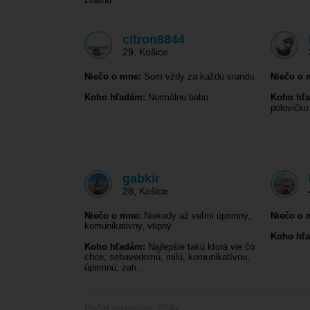
citron8844
29
,
Košice
Niečo o mne:
Som vždy za každú srandu
Niečo o 
Koho hľadám:
Normálnu babu
Koho hľ
polovičku
gabkir
28
,
Košice
Niečo o mne:
Niekedy až veľmi úprimný,
Niečo o 
komunikativny, vtipný
Koho hľ
Koho hľadám:
Najlepšie takú ktorá vie čo
chce, sebavedomú, milú, komunikatívnu,
úprimnú, zati…
Počet inzerátov: 254x