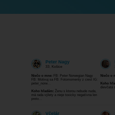
Peter Nagy
33
,
Košice
Niečo o mne:
FB: Peter Norwegian Nagy
Niečo o 
FB: Motivuj sa FB: Fotomomenty z ciest IG:
peter_norw…
Koho hľ
dievčatá 
Koho hľadám:
Ženu s ktorou nebude nuda,
má rada výlety a nieje toxicky negatívna len
preto…
Včelár