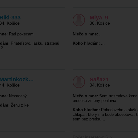
Riki-333
Miya_9
34
,
Košice
38
,
Košice
mne:
Rad pokecam
Niečo o mne:
..
adám:
Priateľstvo, lásku, stratenú
Koho hľadám:
...
 ?
Martinkozk…
Saša21
44
,
Košice
34
,
Košice
mne:
Nezadaný
Niečo o mne:
Som trnsrodova žena 
procese zmeny pohlavia.
adám:
Ženu z ke
Koho hľadám:
Pohodoveho a slušn
chlapa , ktorý ma bude akceptovať 
som bez predsu…
Počet inzerátov: 51x