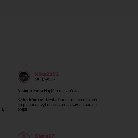
Nika2001
25
,
Košice
,
Niečo o mne:
Napíš a dozvieš sa
Koho hľadám:
Nehľadám vzťah iba niekoho
na písanie a vybehnúť von na kávu alebo sa
 aj
prejsť
Ciara27