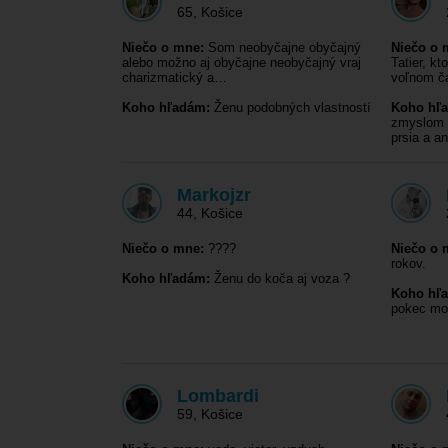
65
,
Košice
Niečo o mne:
Som neobyčajne obyčajný
Niečo o 
alebo možno aj obyčajne neobyčajný vraj
Tatier, kt
charizmatický a…
voľnom 
Koho hľadám:
Ženu podobných vlastností
Koho hľ
zmyslom 
prsia a a
Markojzr
44
,
Košice
Niečo o mne:
????
Niečo o 
rokov.
Koho hľadám:
Ženu do koča aj voza ?
Koho hľ
pokec mo
Lombardi
59
,
Košice