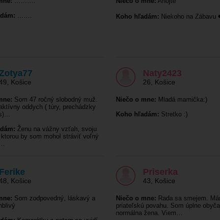
mne:
……….
Niečo o mne:
Ahojte
adám:
…….
Koho hľadám:
Niekoho na Zábavu 
Zotya77
Naty2423
49
,
Košice
26
,
Košice
mne:
Som 47 ročný slobodný muž.
Niečo o mne:
Mladá mamička:)
ktívny oddych ( túry, prechádzky
ss)…
Koho hľadám:
Stretko :)
adám:
Ženu na vážny vzťah, svoju
 ktorou by som mohol stráviť voľný
á…
Ferike
Priserka
48
,
Košice
43
,
Košice
mne:
Som zodpovedný, láskavý a
Niečo o mne:
Rada sa smejem. M
nblivý
priateľskú povahu. Som úplne obyča
normálna žena. Viem…