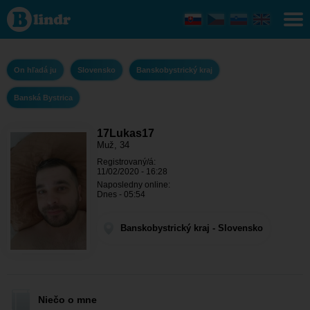
17Lukas17 - On
hľadá ju
Banskobystrický
kraj - Banská
Bystrica
On hľadá ju
Slovensko
Banskobystrický kraj
Banská Bystrica
17Lukas17
Muž, 34
Registrovaný/á:
11/02/2020 - 16:28
Naposledny online:
Dnes - 05:54
Banskobystrický kraj - Slovensko
Niečo o mne