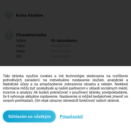
.
Koho hľadám
.
Charakteristika
Výška:
IG: lukasblasko
Váha:
Nevyplnené
Vlasy:
Nevyplnené
Oči:
Nevyplnené
Táto stránka využíva cookies a iné technológie sledovania na rozlíšenie
jednotlivých zariadení, na individuálne nastavenie služieb, analytické a
štatistické účely a na prispôsobenie zobrazenia obsahu a reklám. Niektoré
informácie môžu byť poskytnuté aj našim partnerom v oblasti sociálnych médií,
inzercie a analýzy. Ak budeš pokračovať v používaní stránky, predpokladáme,
že ti vyhovuje aktuálne nastavenie. Nastavenie si môžeš kedykoľvek zmeniť vo
svojom prehliadači, čím však výrazne obmedzíš funkčnosť našich stránok.
Mám záujem
Prispôsobiť