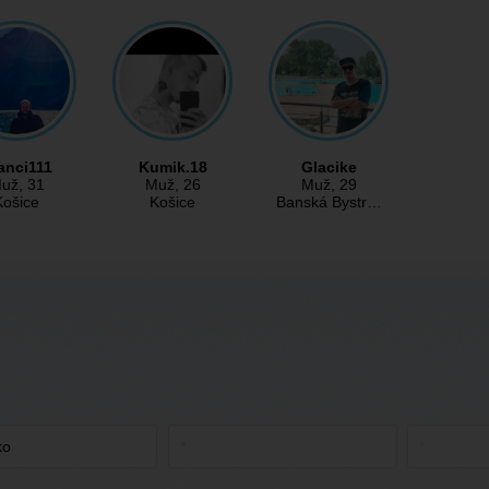
anci111
Kumik.18
Glacike
už
, 31
Muž
, 26
Muž
, 29
Košice
Košice
Banská Bystr…