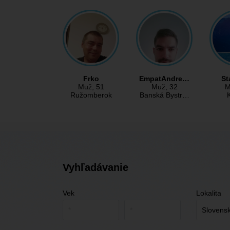
Frko
EmpatAndre…
St
Muž
, 51
Muž
, 32
M
Ružomberok
Banská Bystr…
Vyhľadávanie
Vek
Lokalita