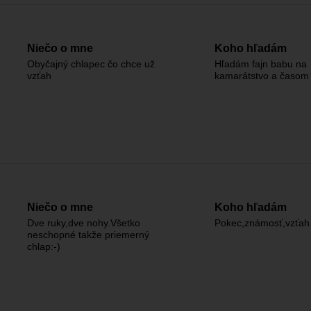
Niečo o mne
Koho hľadám
Obyčajný chlapec čo chce už
Hľadám fajn babu na
vzťah
kamarátstvo a časom 
Niečo o mne
Koho hľadám
Dve ruky,dve nohy.Všetko
Pokec,známosť,vzťah
neschopné takže priemerný
chlap:⁠-)