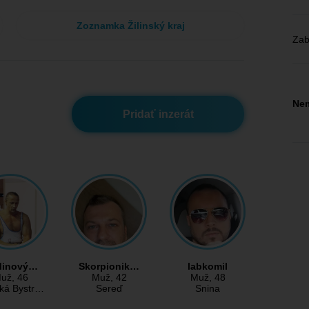
Zoznamka Žilinský kraj
Zab
Nem
Pridať inzerát
dinový…
Skorpionik…
labkomil
už
, 46
Muž
, 42
Muž
, 48
ká Bystr…
Sereď
Snina