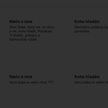
Niečo o mne
Koho hľadám
Som chlap, ktorý vie, čo chce
Normálnu ustálenú ži
a vie, koho hľadá. Ponúkam
partnerku.
Ti kľudný, pokojný a
harmonický vzťah.
Niečo o mne
Koho hľadám
ktora baba to velmi chce ???
ktora baba to velmi c