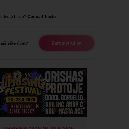
udnuté heslo?
Obnoviť heslo
Zaregistruj sa
áš ešte účet?