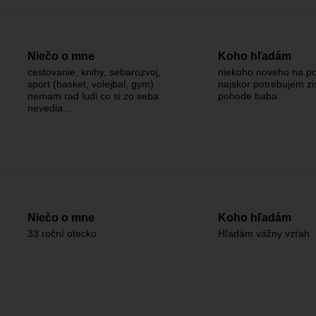
Niečo o mne
Koho hľadám
cestovanie, knihy, sebarozvoj,
niekoho noveho na po
sport (basket, volejbal, gym)
najskor potrebujem zist
nemam rad ludi co si zo seba
pohode baba.
nevedia…
Niečo o mne
Koho hľadám
33 roční otecko
Hľadám vážny vzťah