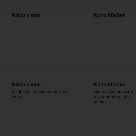
Niečo o mne
Koho hľadám
...
...
Niečo o mne
Koho hľadám
holohlavy ,nezpdpovedny,furt
sympaticku odvaznu
nieco
nezodpoednu a tak...
na sex