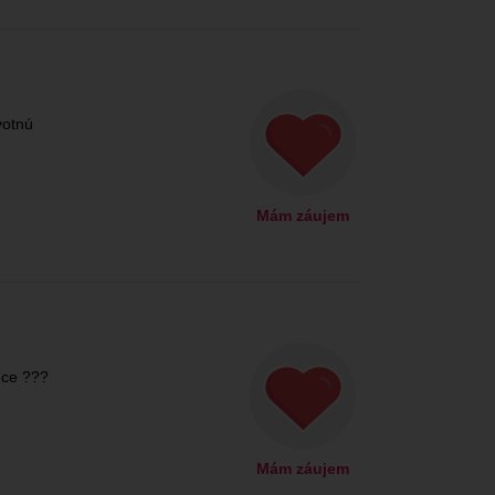
votnú
Mám záujem
hce ???
Mám záujem