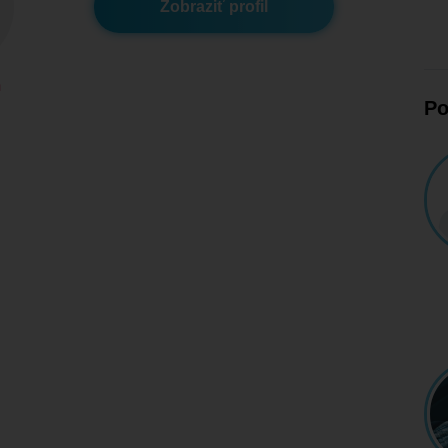
Zobraziť profil
m
Po