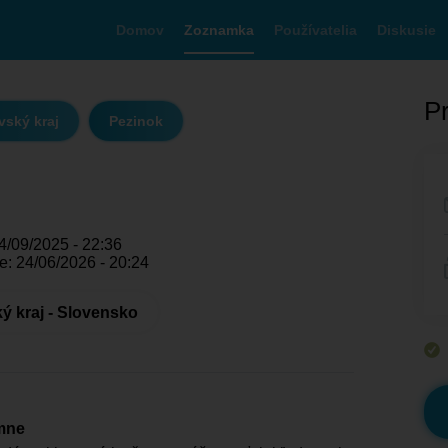
Domov
Zoznamka
Používatelia
Diskusie
Pr
vský kraj
Pezinok
4/09/2025 - 22:36
e: 24/06/2026 - 20:24
ký kraj - Slovensko
mne