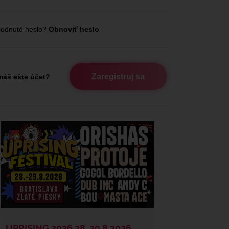
udnuté heslo?
Obnoviť heslo
Zaregistruj sa
áš ešte účet?