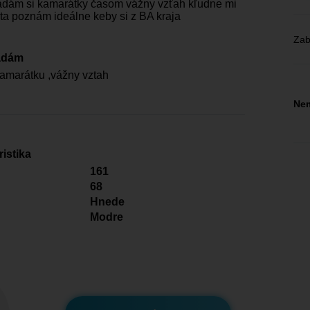
adám si kamarátky časom vážny vzťah kľudne mi
 ta poznám ideálne keby si z BA kraja
Zab
adám
amarátku ,vážny vztah
Nem
istika
161
68
Hnede
Modre