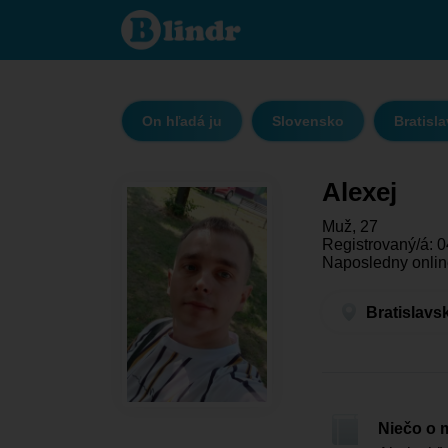
Alexej - On
hľadá ju
Bratislavský
kraj -
Pezinok
On hľadá ju
Slovensko
Bratisla
Alexej
Muž, 27
Registrovaný/á: 0
Naposledny onlin
Bratislavs
Niečo o 