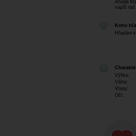
Ahojte hľ
napíš rad
Koho hľ
Hľadám k
Charakter
Výška:
Váha:
Vlasy:
Oči: