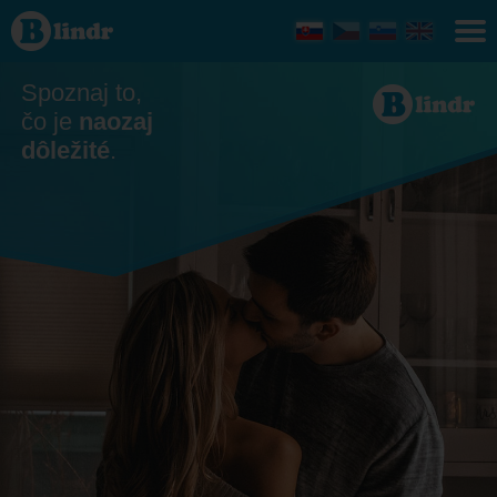
Zoznamka
- On
hľadá ju
Prešovský
kraj
Spoznaj to,
čo je
naozaj
dôležité
.