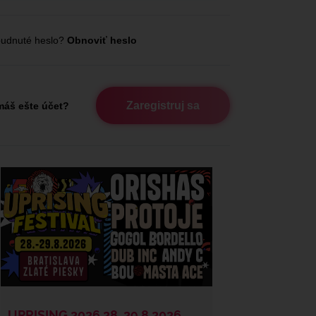
udnuté heslo?
Obnoviť heslo
Zaregistruj sa
áš ešte účet?