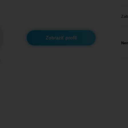
Zab
Zobraziť profil
Nem
m