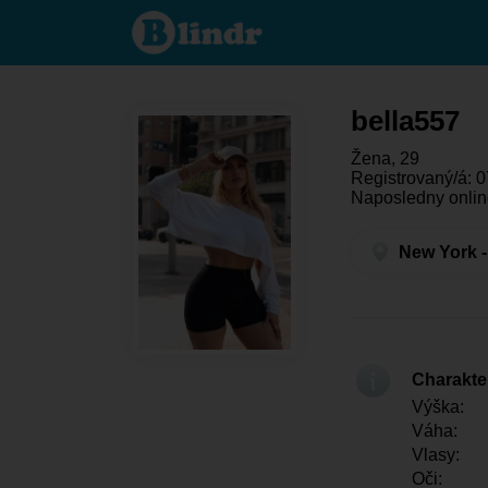
bella557
- Ona
hľadá
niekoho
New
York
bella557
Žena, 29
Registrovaný/á: 0
Naposledny onlin
New York -
Charakter
Výška:
Váha:
Vlasy:
Oči: