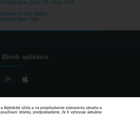
 hľadá jeho: Ženy, 29 - New York
namka United States
znamka New York
Blindr aplikácie
é a štatistické účely a na prispôsobenie zobrazenia obsahu a
 používaní stránky, predpokladáme, že ti vyhovuje aktuálne