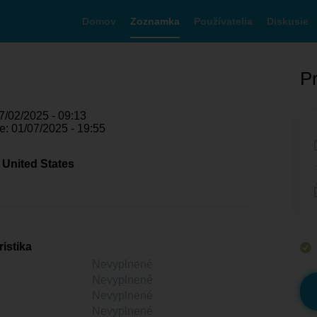
Domov
Zoznamka
Používatelia
Diskusie
Pr
7/02/2025 - 09:13
e: 01/07/2025 - 19:55
 United States
istika
Nevyplnené
Nevyplnené
Nevyplnené
Nevyplnené