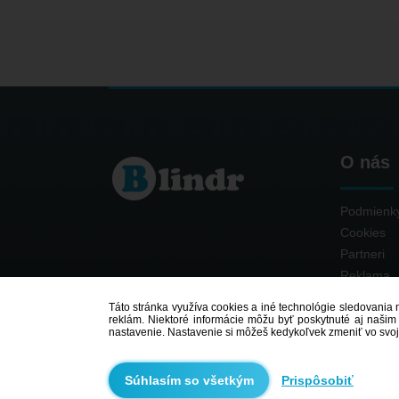
O nás
Podmienky
Cookies
Partneri
Reklama
Kontakt
Táto stránka využíva cookies a iné technológie sledovania n
reklám. Niektoré informácie môžu byť poskytnuté aj našim 
nastavenie. Nastavenie si môžeš kedykoľvek zmeniť vo svoj
Prispôsobiť