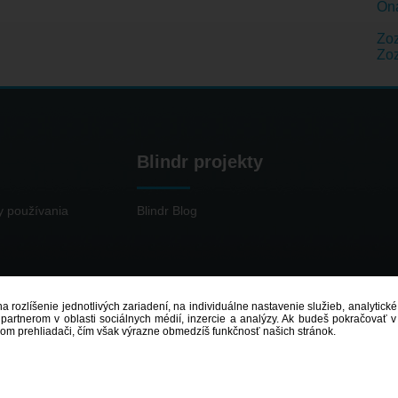
Ona
Zoz
Zo
Blindr projekty
 používania
Blindr Blog
a rozlíšenie jednotlivých zariadení, na individuálne nastavenie služieb, analytick
partnerom v oblasti sociálnych médií, inzercie a analýzy. Ak budeš pokračovať v
om prehliadači, čím však výrazne obmedzíš funkčnosť našich stránok.
© 2014 - 2026
Blindr
- Všetky práva vyhradené.