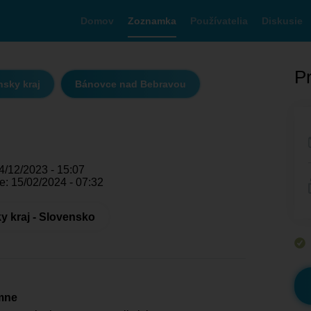
Domov
Zoznamka
Používatelia
Diskusie
Pr
nsky kraj
Bánovce nad Bebravou
4/12/2023 - 15:07
e: 15/02/2024 - 07:32
y kraj - Slovensko
mne