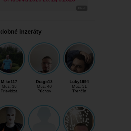
dobné inzeráty
Miko117
Drago13
Luky1994
Muž
, 38
Muž
, 40
Muž
, 31
Prievidza
Púchov
Trenčín