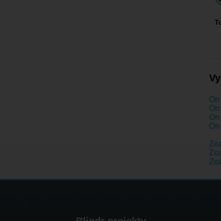
T
Vy
On 
On 
On 
On 
Zo
Zoz
Zo