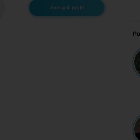
Zobraziť profil
m
Po