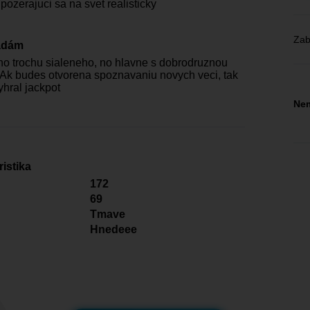
pozerajuci sa na svet realisticky
Zab
adám
ho trochu sialeneho, no hlavne s dobrodruznou
Ak budes otvorena spoznavaniu novych veci, tak
yhral jackpot
Nem
istika
172
69
Tmave
Hnedeee