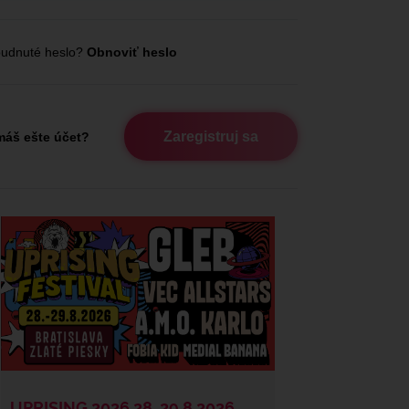
udnuté heslo?
Obnoviť heslo
Zaregistruj sa
áš ešte účet?