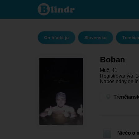
Boban - On
hľadá ju
Trenčiansky
kraj -
Bánovce
nad
Bebravou
On hľadá ju
Slovensko
Trenčia
Boban
Muž, 41
Registrovaný/á: 1
Naposledny onlin
Trenčiansk
Niečo o 