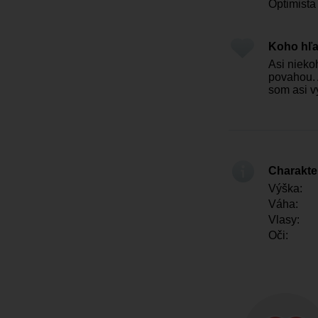
Optimista 
Koho hľ
Asi nieko
povahou. 
som asi v
Charakter
Výška:
Váha:
Vlasy:
Oči: