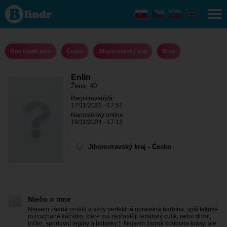
Enlin - Ona
hľadá jeho
Jihomoravský
kraj - Brno
Ona hľadá jeho
Česko
Jihomoravský kraj
Brno
Enlin
Žena, 40
Registrovaný/á:
17/11/2023 - 17:57
Naposledny online:
16/11/2024 - 17:12
Jihomoravský kraj - Česko
Niečo o mne
Nejsem žádná umělá a vždy perfektně upravená barbína, spíš takové
rozcuchané káčátko, které má nejčastěji ledabylý culík, nebo drdol,
tričko, sportovní legíny a botasky;). Nejsem žádná královna krásy, ale