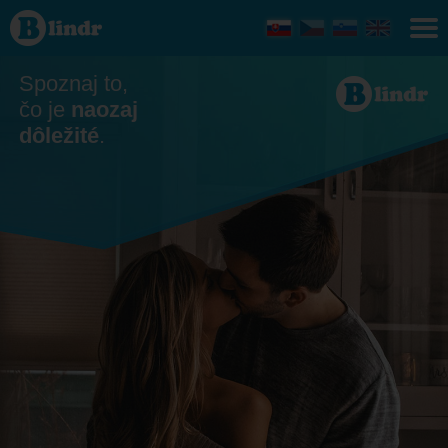
Zoznamka
Jihomoravský
kraj
Spoznaj to,
čo je
naozaj
dôležité
.