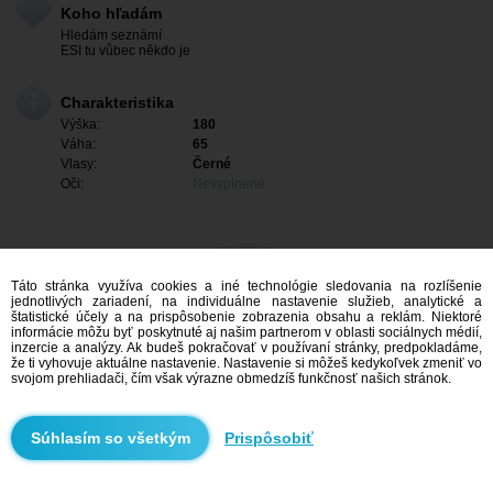
Koho hľadám
Hledám seznámí
ESI tu vůbec někdo je
Charakteristika
Výška:
180
Váha:
65
Vlasy:
Černé
Oči:
Nevyplnené
Táto stránka využíva cookies a iné technológie sledovania na rozlíšenie
jednotlivých zariadení, na individuálne nastavenie služieb, analytické a
štatistické účely a na prispôsobenie zobrazenia obsahu a reklám. Niektoré
informácie môžu byť poskytnuté aj našim partnerom v oblasti sociálnych médií,
inzercie a analýzy. Ak budeš pokračovať v používaní stránky, predpokladáme,
že ti vyhovuje aktuálne nastavenie. Nastavenie si môžeš kedykoľvek zmeniť vo
svojom prehliadači, čím však výrazne obmedzíš funkčnosť našich stránok.
Mám záujem
Prispôsobiť
Vyhľadávanie