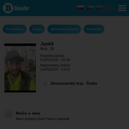
Jank9 - On
hľadá ju
Jihomoravský
kraj -
Hodonice
On hľadá ju
Česko
Jihomoravský kraj
Hodonice
Jank9
Muž, 29
Registrovaný/á:
01/05/2026 - 15:36
Naposledny online:
13/05/2026 - 13:25
Jihomoravský kraj - Česko
Niečo o mne
Mam zničeny život ?sem o samotě