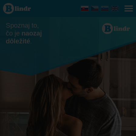
Zoznamka -
On hľadá ju
Jihomoravský
kraj
Spoznaj to,
čo je
naozaj
dôležité
.