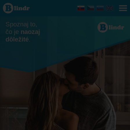
Zoznamka
- On
hľadá ju
Plzeňský
kraj
Spoznaj to,
čo je
naozaj
dôležité
.