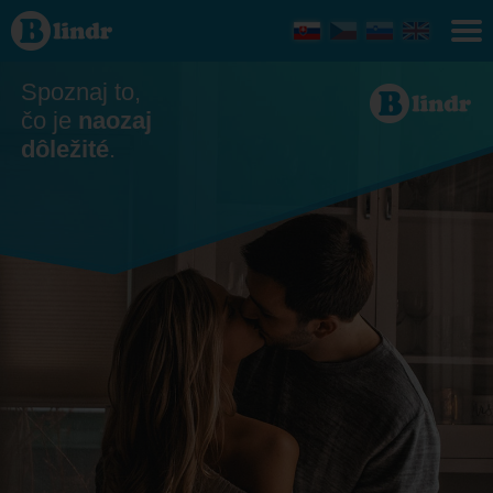
Zoznamka
Plzeňský
kraj
Spoznaj to,
čo je
naozaj
dôležité
.