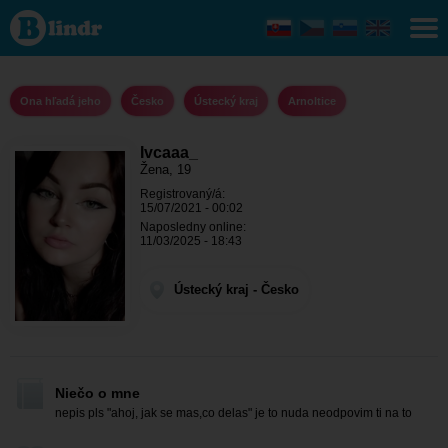
Ivcaaa_ -
Ona
hľadá
jeho
Ústecký
kraj -
Ona hľadá jeho
Česko
Ústecký kraj
Arnoltice
Arnoltice
Ivcaaa_
Žena, 19
Registrovaný/á:
15/07/2021 - 00:02
Naposledny online:
11/03/2025 - 18:43
Ústecký kraj - Česko
Niečo o mne
nepis pls "ahoj, jak se mas,co delas" je to nuda neodpovim ti na to