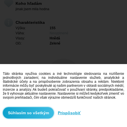
Koho hľadám
jinak jsem mila hodna
Charakteristika
Výška:
155
Váha:
Nevyplnené
Vlasy:
Hnědá
Oči:
Zelené
Táto stránka využíva cookies a iné technológie sledovania na rozlíšenie
jednotlivých zariadení, na individuálne nastavenie služieb, analytické a
štatistické účely a na prispôsobenie zobrazenia obsahu a reklám. Niektoré
informácie môžu byť poskytnuté aj našim partnerom v oblasti sociálnych médií,
inzercie a analýzy. Ak budeš pokračovať v používaní stránky, predpokladáme,
že ti vyhovuje aktuálne nastavenie. Nastavenie si môžeš kedykoľvek zmeniť vo
svojom prehliadači, čím však výrazne obmedzíš funkčnosť našich stránok.
Mám záujem
Prispôsobiť
Vyhľadávanie