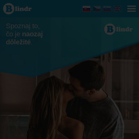
Zoznamka
- Ona
hľadá
jeho
Ústecký
Spoznaj to,
kraj
čo je
naozaj
dôležité
.