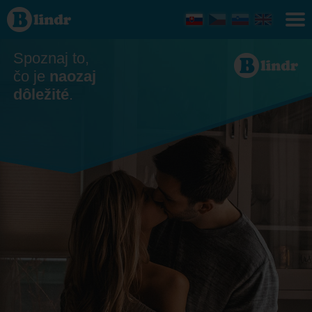
Zoznamka
- Ona
hľadá
jeho
Ústecký
Spoznaj to,
kraj
čo je
naozaj
dôležité
.