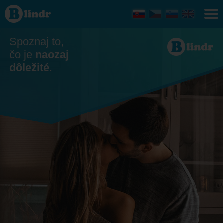
Zoznamka
- Ona
hľadá
jeho
Zlínský
Spoznaj to,
kraj
čo je
naozaj
dôležité
.