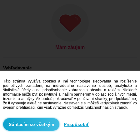
Mám záujem
Vyhľadávanie
On hľadá ju: Muži, 36
Táto stránka využíva cookies a iné technológie sledovania na rozlíšenie
On hľadá ju: Muži, 36 - Slovensko
jednotlivých zariadení, na individuálne nastavenie služieb, analytické a
On hľadá ju: Muži, 36 - Žilinský kraj
štatistické účely a na prispôsobenie zobrazenia obsahu a reklám. Niektoré
On hľadá ju: Muži, 36 - Liptovský Mikuláš
informácie môžu byť poskytnuté aj našim partnerom v oblasti sociálnych médií,
inzercie a analýzy. Ak budeš pokračovať v používaní stránky, predpokladáme,
Zoznamka Slovensko
že ti vyhovuje aktuálne nastavenie. Nastavenie si môžeš kedykoľvek zmeniť vo
Zoznamka Žilinský kraj
svojom prehliadači, čím však výrazne obmedzíš funkčnosť našich stránok.
Zoznamka Liptovský Mikuláš
Prispôsobiť
Odporúčame