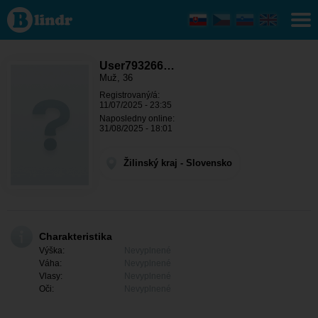
User793266499
- On hľadá
niekoho
Žilinský kraj -
Liptovský
Mikuláš
User793266…
Muž, 36
Registrovaný/á:
11/07/2025 - 23:35
Naposledny online:
31/08/2025 - 18:01
Žilinský kraj - Slovensko
Charakteristika
Výška:
Nevyplnené
Váha:
Nevyplnené
Vlasy:
Nevyplnené
Oči:
Nevyplnené